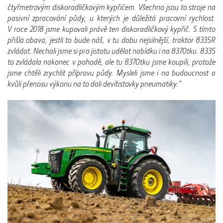
čtyřmetrovým diskoradličkovým kypřičem. Všechno jsou to stroje na
pasivní zpracování půdy, u kterých je důležitá pracovní rychlost.
V roce 2018 jsme kupovali právě ten diskoradličkový kypřič. S tímto
přišla obava, jestli to bude náš, v tu dobu nejsilnější, traktor 8335R
zvládat. Nechali jsme si pro jistotu udělat nabídku i na 8370tku. 8335
to zvládala nakonec v pohodě, ale tu 8370tku jsme koupili, protože
jsme chtěli zrychlit přípravu půdy. Mysleli jsme i na budoucnost a
kvůli přenosu výkonu na to dali devítistovky pneumatiky.“