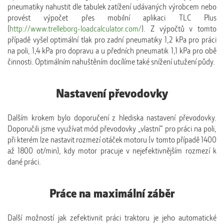
pneumatiky nahustit dle tabulek zatížení udávaných výrobcem nebo
provést výpočet přes mobilní aplikaci TLC Plus
(
http://www.trelleborg-loadcalculator.com/
). Z výpočtů v tomto
případě vyšel optimální tlak pro zadní pneumatiky 1,2 kPa pro práci
na poli, 1,4 kPa pro dopravu a u předních pneumatik 1,1 kPa pro obě
činnosti. Optimálním nahuštěním docílíme také snížení utužení půdy.
Nastavení převodovky
Dalším krokem bylo doporučení z hlediska nastavení převodovky.
Doporučili jsme využívat mód převodovky „vlastní“ pro práci na poli,
při kterém lze nastavit rozmezí otáček motoru (v tomto případě 1400
až 1800 ot/min), kdy motor pracuje v nejefektivnějším rozmezí k
dané práci.
Práce na maximální záběr
Další možností jak zefektivnit práci traktoru je jeho automatické