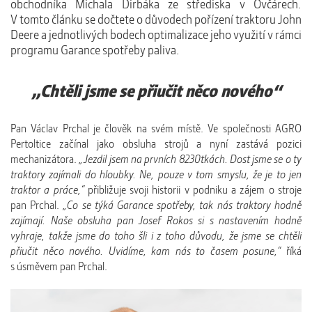
obchodníka Michala Dirbáka ze střediska v Ovčárech.
V tomto článku se dočtete o důvodech pořízení traktoru John
Deere a jednotlivých bodech optimalizace jeho využití v rámci
programu Garance spotřeby paliva.
„Chtěli jsme se přiučit něco nového“
Pan Václav Prchal je člověk na svém místě. Ve společnosti AGRO
Pertoltice začínal jako obsluha strojů a nyní zastává pozici
mechanizátora.
„Jezdil jsem na prvních 8230tkách. Dost jsme se o ty
traktory zajímali do hloubky. Ne, pouze v tom smyslu, že je to jen
traktor a práce,“
přibližuje svoji historii v podniku a zájem o stroje
pan Prchal.
„Co se týká Garance spotřeby, tak nás traktory hodně
zajímají. Naše obsluha pan Josef Rokos si s nastavením hodně
vyhraje, takže jsme do toho šli i z toho důvodu, že jsme se chtěli
přiučit něco nového. Uvidíme, kam nás to časem posune,“
říká
s úsměvem pan Prchal.