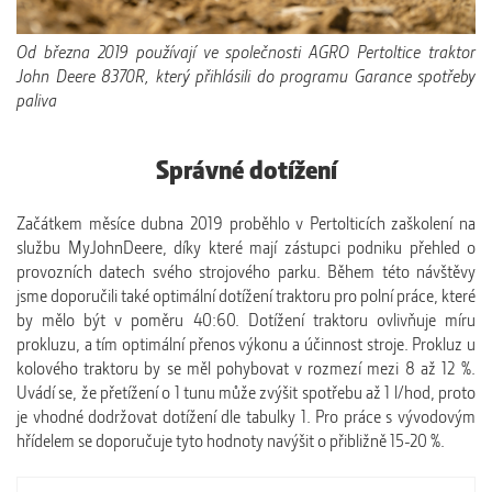
Od března 2019 používají ve společnosti AGRO Pertoltice traktor
John Deere 8370R, který přihlásili do programu Garance spotřeby
paliva
Správné dotížení
Začátkem měsíce dubna 2019 proběhlo v Pertolticích zaškolení na
službu MyJohnDeere, díky které mají zástupci podniku přehled o
provozních datech svého strojového parku. Během této návštěvy
jsme doporučili také optimální dotížení traktoru pro polní práce, které
by mělo být v poměru 40:60. Dotížení traktoru ovlivňuje míru
prokluzu, a tím optimální přenos výkonu a účinnost stroje. Prokluz u
kolového traktoru by se měl pohybovat v rozmezí mezi 8 až 12 %.
Uvádí se, že přetížení o 1 tunu může zvýšit spotřebu až 1 l/hod, proto
je vhodné dodržovat dotížení dle tabulky 1. Pro práce s vývodovým
hřídelem se doporučuje tyto hodnoty navýšit o přibližně 15-20 %.