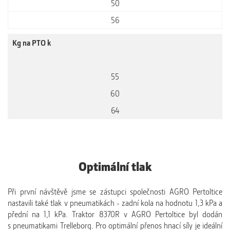
50
56
Kg na PTO k
55
60
64
Optimální tlak
Při první návštěvě jsme se zástupci společnosti AGRO Pertoltice
nastavili také tlak v pneumatikách - zadní kola na hodnotu 1,3 kPa a
přední na 1,1 kPa. Traktor 8370R v AGRO Pertoltice byl dodán
s pneumatikami Trelleborg. Pro optimální přenos hnací síly je ideální