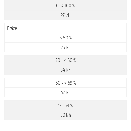
0 až 100 %
27 l/h
Práce
< 50 %
25 l/h
50 - < 60 %
34 l/h
60 - < 69 %
42 l/h
>= 69 %
50 l/h