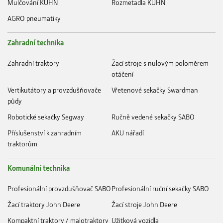
Mulčování KUHN
Rozmetadla KUHN
AGRO pneumatiky
Zahradní technika
Zahradní traktory
Žací stroje s nulovým poloměrem
otáčení
Vertikutátory a provzdušňovače
Vřetenové sekačky Swardman
půdy
Robotické sekačky Segway
Ručně vedené sekačky SABO
Příslušenství k zahradním
AKU nářadí
traktorům
Komunální technika
Profesionální provzdušňovač SABO
Profesionální ruční sekačky SABO
Žací traktory John Deere
Žací stroje John Deere
Kompaktní traktory / malotraktory
Užitková vozidla