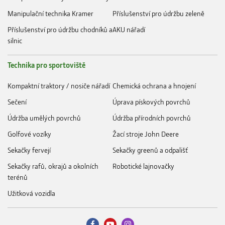
Manipulační technika Kramer
Příslušenství pro údržbu zeleně
Příslušenství pro údržbu chodníků a
AKU nářadí
silnic
Technika pro sportoviště
Kompaktní traktory / nosiče nářadí
Chemická ochrana a hnojení
Sečení
Úprava pískových povrchů
Údržba umělých povrchů
Údržba přírodních povrchů
Golfové vozíky
Žací stroje John Deere
Sekačky fervejí
Sekačky greenů a odpališť
Sekačky rafů, okrajů a okolních
Robotické lajnovačky
terénů
Užitková vozidla