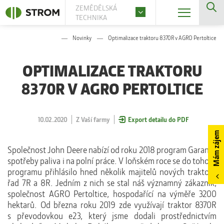
ZEMĚDĚLSKÁ
TECHNIKA
Novinky
Optimalizace traktoru 8370R v AGRO Pertoltice
OPTIMALIZACE TRAKTORU
8370R V AGRO PERTOLTICE
10.02.2020
Z Vaší farmy
Export detailu do PDF
Mám zájem
Společnost John Deere nabízí od roku 2018 program Garance
spotřeby paliva i na polní práce. V loňském roce se do tohoto
programu přihlásilo hned několik majitelů nových traktorů
řad 7R a 8R. Jedním z nich se stal náš významný zákazník,
společnost AGRO Pertoltice, hospodařící na výměře 3200
hektarů. Od března roku 2019 zde využívají traktor 8370R
s převodovkou e23, který jsme dodali prostřednictvím