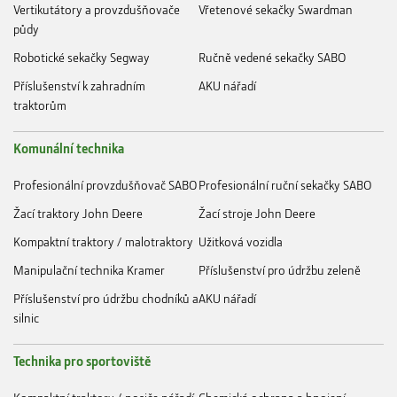
Vertikutátory a provzdušňovače
Vřetenové sekačky Swardman
půdy
Robotické sekačky Segway
Ručně vedené sekačky SABO
Příslušenství k zahradním
AKU nářadí
traktorům
Komunální technika
Profesionální provzdušňovač SABO
Profesionální ruční sekačky SABO
Žací traktory John Deere
Žací stroje John Deere
Kompaktní traktory / malotraktory
Užitková vozidla
Manipulační technika Kramer
Příslušenství pro údržbu zeleně
Příslušenství pro údržbu chodníků a
AKU nářadí
silnic
Technika pro sportoviště