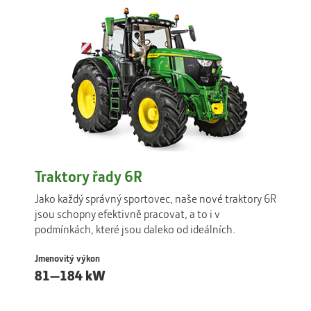
Traktory řady 6R
Jako každý správný sportovec, naše nové traktory 6R
jsou schopny efektivně pracovat, a to i v
podmínkách, které jsou daleko od ideálních.
Jmenovitý výkon
81—184 kW