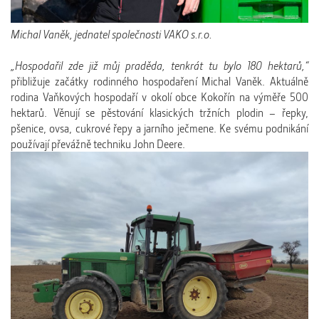
Michal Vaněk, jednatel společnosti VAKO s.r.o.
„Hospodařil zde již můj praděda, tenkrát tu bylo 180 hektarů,“
přibližuje začátky rodinného hospodaření Michal Vaněk. Aktuálně
rodina Vaňkových hospodaří v okolí obce Kokořín na výměře 500
hektarů. Věnují se pěstování klasických tržních plodin – řepky,
pšenice, ovsa, cukrové řepy a jarního ječmene. Ke svému podnikání
používají převážně techniku John Deere.