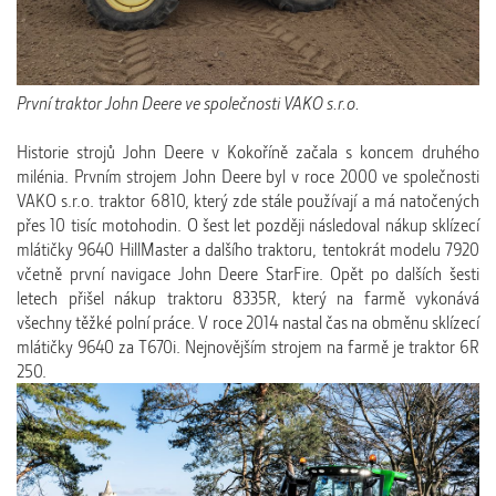
První traktor John Deere ve společnosti VAKO s.r.o.
Historie strojů John Deere v Kokoříně začala s koncem druhého
milénia. Prvním strojem John Deere byl v roce 2000 ve společnosti
VAKO s.r.o. traktor 6810, který zde stále používají a má natočených
přes 10 tisíc motohodin. O šest let později následoval nákup sklízecí
mlátičky 9640 HillMaster a dalšího traktoru, tentokrát modelu 7920
včetně první navigace John Deere StarFire. Opět po dalších šesti
letech přišel nákup traktoru 8335R, který na farmě vykonává
všechny těžké polní práce. V roce 2014 nastal čas na obměnu sklízecí
mlátičky 9640 za T670i. Nejnovějším strojem na farmě je traktor 6R
250.