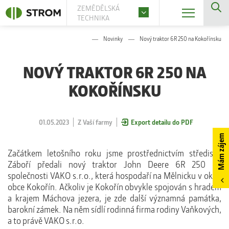
ZEMĚDĚLSKÁ
TECHNIKA
Novinky
Nový traktor 6R 250 na Kokořínsku
NOVÝ TRAKTOR 6R 250 NA
KOKOŘÍNSKU
01.05.2023
Z Vaší farmy
Export detailu do PDF
Mám zájem
Začátkem letošního roku jsme prostřednictvím střediska
Záboří předali nový traktor John Deere 6R 250 do
společnosti VAKO s.r.o., která hospodaří na Mělnicku v okolí
obce Kokořín. Ačkoliv je Kokořín obvykle spojován s hradem
a krajem Máchova jezera, je zde další významná památka,
barokní zámek. Na něm sídlí rodinná firma rodiny Vaňkových,
a to právě VAKO s.r.o.