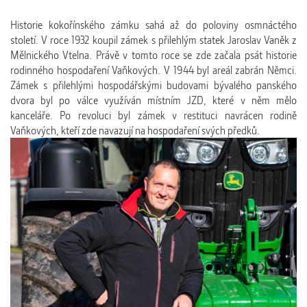
Historie kokořínského zámku sahá až do poloviny osmnáctého
století. V roce 1932 koupil zámek s přilehlým statek Jaroslav Vaněk z
Mělnického Vtelna. Právě v tomto roce se zde začala psát historie
rodinného hospodaření Vaňkových. V 1944 byl areál zabrán Němci.
Zámek s přilehlými hospodářskými budovami bývalého panského
dvora byl po válce využíván místním JZD, které v něm mělo
kanceláře. Po revoluci byl zámek v restituci navrácen rodině
Vaňkových, kteří zde navazují na hospodaření svých předků.