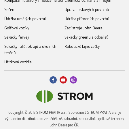
Kompaktní traktory / nosiče nářadí
Chemická ochrana a hnojení
Sečení
Úprava pískových povrchů
Údržba umělých povrchů
Údržba přírodních povrchů
Golfové vozíky
Žací stroje John Deere
Sekačky fervejí
Sekačky greenů a odpališť
Sekačky rafů, okrajů a okolních
Robotické lajnovačky
terénů
Užitková vozidla
Copyright © 2017 STROM PRAHA a.s. Společnost STROM PRAHA a.s. je
výhradním distributorem zemědělské, zahradní, komunální a golfové techniky
John Deere pro ČR.