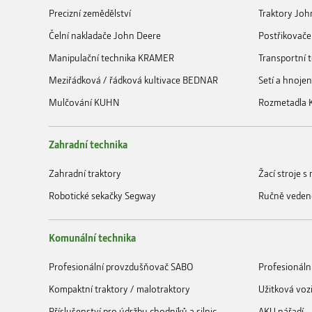
Precizní zemědělství
Traktory Joh
Čelní nakladače John Deere
Postřikovače
Manipulační technika KRAMER
Transportní
Meziřádková / řádková kultivace BEDNAR
Setí a hnoje
Mulčování KUHN
Rozmetadla
Zahradní technika
Zahradní traktory
Žací stroje 
Robotické sekačky Segway
Ručně veden
Komunální technika
Profesionální provzdušňovač SABO
Profesionáln
Kompaktní traktory / malotraktory
Užitková voz
Příslušenství pro údržbu chodníků a silnic
AKU nářadí