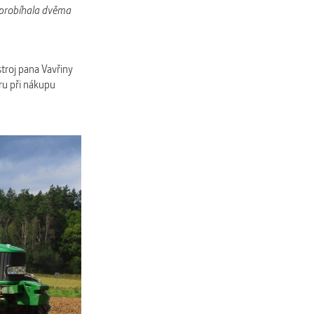
obíhala dvěma
troj pana Vavřiny
ru při nákupu