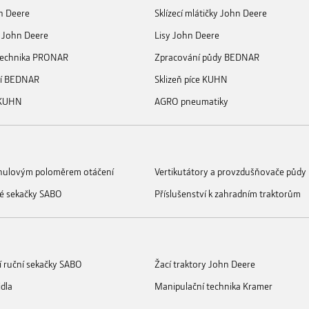
n Deere
Sklízecí mlátičky John Deere
 John Deere
Lisy John Deere
 technika PRONAR
Zpracování půdy BEDNAR
ní BEDNAR
Sklizeň píce KUHN
 KUHN
AGRO pneumatiky
s nulovým poloměrem otáčení
Vertikutátory a provzdušňovače půdy
é sekačky SABO
Příslušenství k zahradním traktorům
í ruční sekačky SABO
Žací traktory John Deere
idla
Manipulační technika Kramer