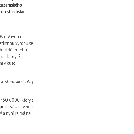
 tuzemského
ilo středisko
 Pan Vavřina
stlinnou výrobu se
edmiletého John
ka Habry. S
ní v kuse.
še středisko Habry
r SO 6000, který si
 zpracovával dvěma
 a nyní již má na