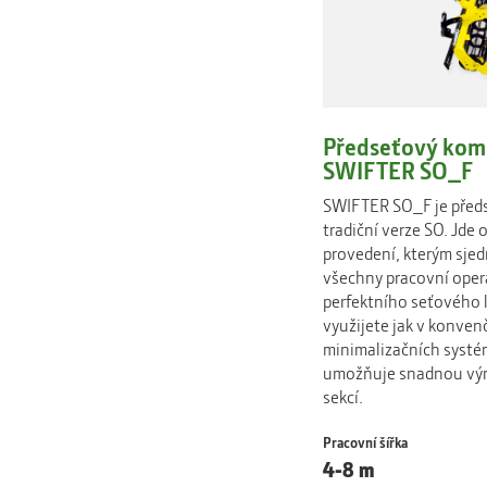
Předseťový ko
SWIFTER SO_F
SWIFTER SO_F je předs
tradiční verze SO. Jde
provedení, kterým sjed
všechny pracovní opera
perfektního seťového l
využijete jak v konve
minimalizačních syst
umožňuje snadnou vým
sekcí.
Pracovní šířka
4-8 m