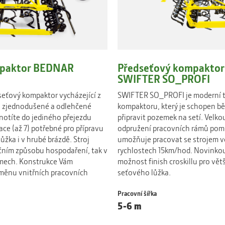
mpaktor BEDNAR
Předseťový kompakto
SWIFTER SO_PROFI
eťový kompaktor vycházející z
SWIFTER SO_PROFI je moderní 
 o zjednodušené a odlehčené
kompaktoru, který je schopen b
notíte do jediného přejezdu
připravit pozemek na setí. Velk
ce (až 7) potřebné pro přípravu
odpružení pracovních rámů pomo
ůžka i v hrubé brázdě. Stroj
umožňuje pracovat se strojem v
nčním způsobu hospodaření, tak v
rychlostech 15km/hod. Novinkou n
émech. Konstrukce Vám
možnost finish croskillu pro vět
ěnu vnitřních pracovních
seťového lůžka.
Pracovní šířka
5-6 m