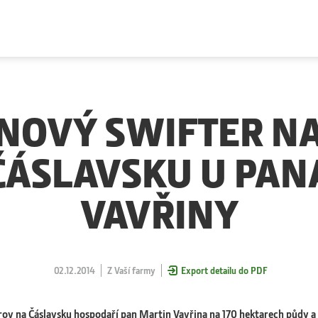
NOVÝ SWIFTER N
ČÁSLAVSKU U PAN
VAVŘINY
02.12.2014
Z Vaší farmy
Export detailu do PDF
rov na Čáslavsku hospodaří pan Martin Vavřina na 170 hektarech půdy a 