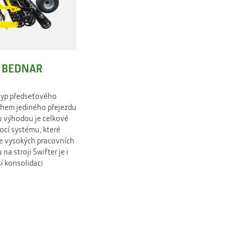
r BEDNAR
typ předseťového
ěhem jediného přejezdu
ou výhodou je celkové
cí systému, které
e vysokých pracovních
a stroji Swifter je i
ší konsolidaci