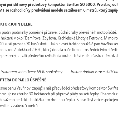
yní pořídil nový předseťový kompaktor Swifter SO 5000. Pro stroj od
T se rozhodl díky předvádění modelu se záběrem 6 metrů, který zapůjč
AKTOR JOHN DEERE
í půdní podmínky poměrně příznivé, půdní druhy převážně hlinotopísčité.
hektarů v okolí Damírova, Zbýšova, Krchlebské Lhoty a Petrovic. Mimo ro
0 kusů prasat a 70 kusů skotu. Jako hlavní traktor používá pan Vavřina s
dovkou AutoQuad 20/20, který dodala naše firma prostřednictvím středis
 spokojený, chválí především ovládání a motor. Tráví v něm často i několik d
 s traktorem John Deere 6830 spokojený Traktor dodalo v roce 2007 na
IFTERA DOPADLO ÚSPĚŠNĚ
 jsme panu Vavřinovi zapůjčili náš předváděcí předseťový kompaktor Swifte
j pracuje na zhruba 30 hektarech při přípravě půdy na setí řepky. Pozemek
dosaženo perfektního lůžka pro drobnou řepku. S prací byl velice spokojený
Swifter v záběru 5 metrů.