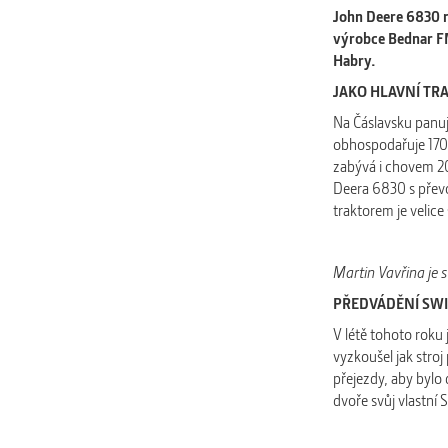
John Deere 6830 n
výrobce Bednar FM
Habry.
JAKO HLAVNÍ TR
Na Čáslavsku panuj
obhospodařuje 170 
zabývá i chovem 20
Deera 6830 s převo
traktorem je velice
Martin Vavřina je
PŘEDVÁDĚNÍ SW
V létě tohoto roku
vyzkoušel jak stro
přejezdy, aby bylo 
dvoře svůj vlastní 