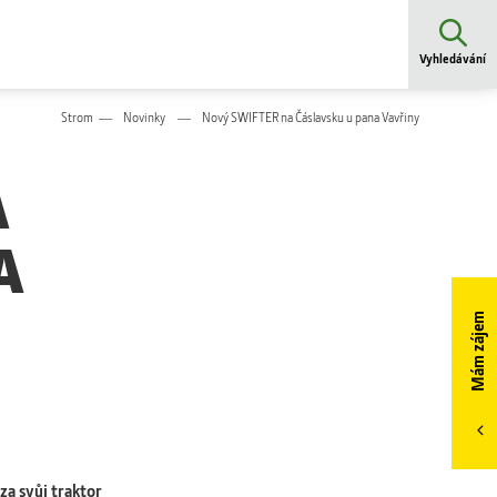
Vyhledávání
Strom
Novinky
Nový SWIFTER na Čáslavsku u pana Vavřiny
A
A
Mám zájem
za svůj traktor