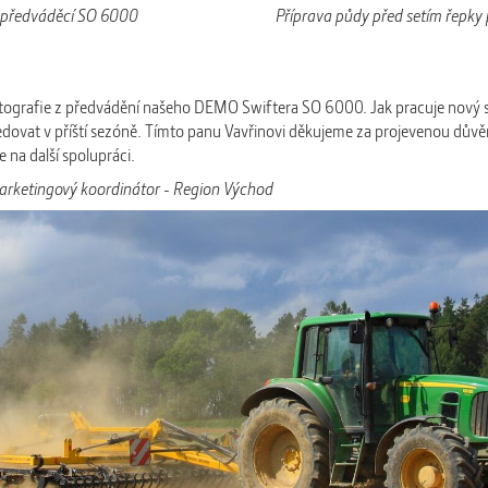
ůjčen předváděcí SO 6000 Příprava půdy před setím řepky pr
fotografie z předvádění našeho DEMO Swiftera SO 6000. Jak pracuje nový s
dovat v příští sezóně. Tímto panu Vavřinovi děkujeme za projevenou důvě
e na další spolupráci.
marketingový koordinátor - Region Východ