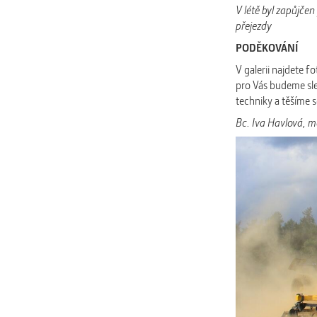
V létě byl zap
přejezdy
PODĚKOVÁNÍ
V galerii najdete 
pro Vás budeme sle
techniky a těšíme s
Bc. Iva Havlová, 