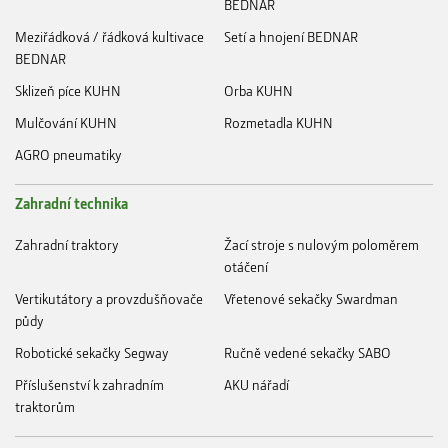
BEDNAR
Meziřádková / řádková kultivace
Setí a hnojení BEDNAR
BEDNAR
Sklizeň píce KUHN
Orba KUHN
Mulčování KUHN
Rozmetadla KUHN
AGRO pneumatiky
Zahradní technika
Zahradní traktory
Žací stroje s nulovým poloměrem
otáčení
Vertikutátory a provzdušňovače
Vřetenové sekačky Swardman
půdy
Robotické sekačky Segway
Ručně vedené sekačky SABO
Příslušenství k zahradním
AKU nářadí
traktorům