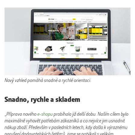
Nový vzhled pomáhá snadné a rychlé orientaci.
Snadno, rychle a skladem
„
Příprava nového
e-shopu
probíhala již delší dobu. Naším cílem bylo
maximálně vyhovět potřebám zákazníků a co nejvíce jim usnadnit
nákup zboží. Především v posledních letech, kdy došlo k výraznému
narušení dodavatelských řetězců, jsme se potýkali s velikým