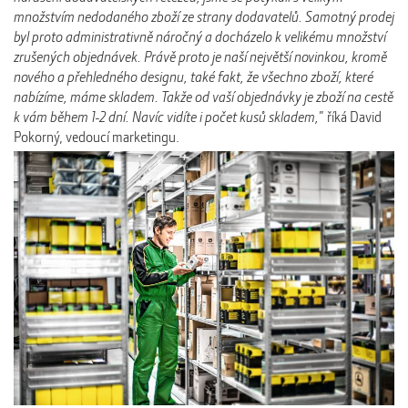
množstvím nedodaného zboží ze strany dodavatelů. Samotný prodej
byl proto administrativně náročný a docházelo k velikému množství
zrušených objednávek. Právě proto je naší největší novinkou, kromě
nového a přehledného designu, také fakt, že všechno zboží, které
nabízíme, máme skladem. Takže od vaší objednávky je zboží na cestě
k vám během 1-2 dní. Navíc vidíte i počet kusů skladem,
” říká David
Pokorný, vedoucí marketingu.