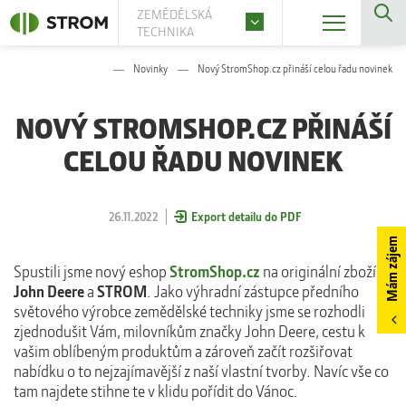
ZEMĚDĚLSKÁ
TECHNIKA
Novinky
Nový StromShop.cz přináší celou řadu novinek
NOVÝ STROMSHOP.CZ PŘINÁŠÍ
CELOU ŘADU NOVINEK
26.11.2022
Export detailu do PDF
Mám zájem
Spustili jsme nový eshop
StromShop.cz
na originální zboží
John Deere
a
STROM
. Jako výhradní zástupce předního
světového výrobce zemědělské techniky jsme se rozhodli
zjednodušit Vám, milovníkům značky John Deere, cestu k
vašim oblíbeným produktům a zároveň začít rozšiřovat
nabídku o to nejzajímavější z naší vlastní tvorby. Navíc vše co
tam najdete stihne te v klidu pořídit do Vánoc.