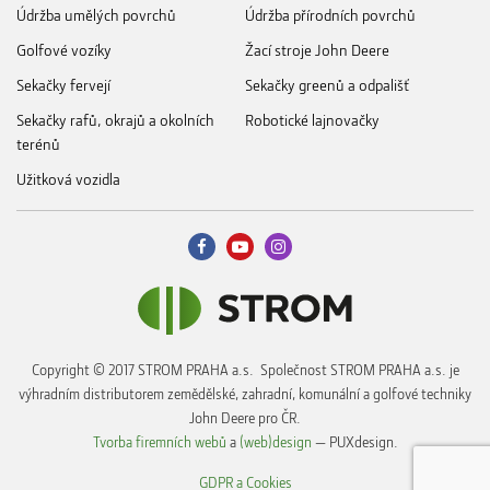
Údržba umělých povrchů
Údržba přírodních povrchů
Golfové vozíky
Žací stroje John Deere
Sekačky fervejí
Sekačky greenů a odpališť
Sekačky rafů, okrajů a okolních
Robotické lajnovačky
terénů
Užitková vozidla
Copyright © 2017 STROM PRAHA a.s. Společnost STROM PRAHA a.s. je
výhradním distributorem zemědělské, zahradní, komunální a golfové techniky
John Deere pro ČR.
Tvorba firemních webů
a
(web)design
— PUXdesign.
GDPR a Cookies