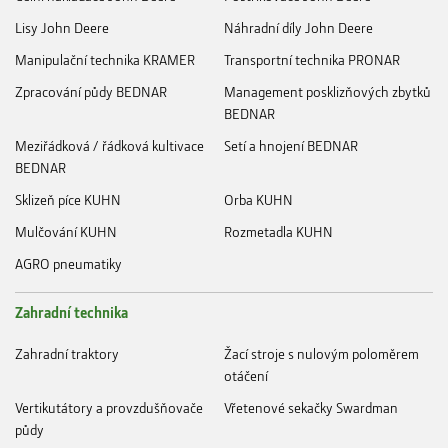
Lisy John Deere
Náhradní díly John Deere
Manipulační technika KRAMER
Transportní technika PRONAR
Zpracování půdy BEDNAR
Management posklizňových zbytků
BEDNAR
Meziřádková / řádková kultivace
Setí a hnojení BEDNAR
BEDNAR
Sklizeň píce KUHN
Orba KUHN
Mulčování KUHN
Rozmetadla KUHN
AGRO pneumatiky
Zahradní technika
Zahradní traktory
Žací stroje s nulovým poloměrem
otáčení
Vertikutátory a provzdušňovače
Vřetenové sekačky Swardman
půdy