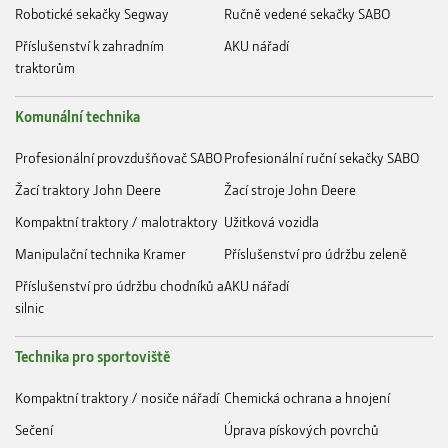
Robotické sekačky Segway
Ručně vedené sekačky SABO
Příslušenství k zahradním
AKU nářadí
traktorům
Komunální technika
Profesionální provzdušňovač SABO
Profesionální ruční sekačky SABO
Žací traktory John Deere
Žací stroje John Deere
Kompaktní traktory / malotraktory
Užitková vozidla
Manipulační technika Kramer
Příslušenství pro údržbu zeleně
Příslušenství pro údržbu chodníků a
AKU nářadí
silnic
Technika pro sportoviště
Kompaktní traktory / nosiče nářadí
Chemická ochrana a hnojení
Sečení
Úprava pískových povrchů