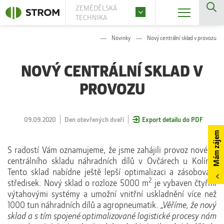
ZEMĚDĚLSKÁ
TECHNIKA
Novinky
Nový centrální sklad v provozu
NOVÝ CENTRÁLNÍ SKLAD V
PROVOZU
09.09.2020
Den otevřených dveří
Export detailu do PDF
Mám zájem
S radostí Vám oznamujeme, že jsme zahájili provoz nového
centrálního skladu náhradních dílů v Ovčárech u Kolína.
Tento sklad nabídne ještě lepší optimalizaci a zásobování
2
středisek. Nový sklad o rozloze 5000 m
je vybaven čtyřmi
výtahovými systémy a umožní vnitřní uskladnění více než
1000 tun náhradních dílů a agropneumatik.
„Věříme, že nový
sklad a s tím spojené optimalizované logistické procesy nám