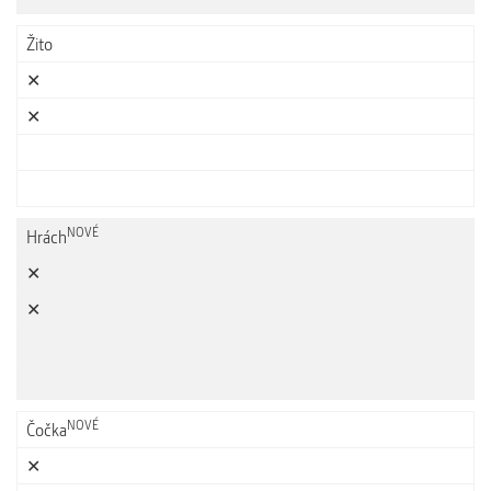
Žito
✕
✕
NOVÉ
Hrách
✕
✕
NOVÉ
Čočka
✕