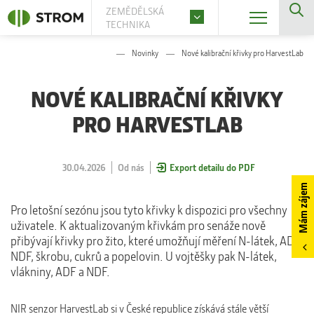
ZEMĚDĚLSKÁ
TECHNIKA
Novinky
Nové kalibrační křivky pro HarvestLab
NOVÉ KALIBRAČNÍ KŘIVKY
PRO HARVESTLAB
30.04.2026
Od nás
Export detailu do PDF
Mám zájem
Pro letošní sezónu jsou tyto křivky k dispozici pro všechny
uživatele. K aktualizovaným křivkám pro senáže nově
přibývají křivky pro žito, které umožňují měření N-látek, ADF,
NDF, škrobu, cukrů a popelovin. U vojtěšky pak N-látek,
vlákniny, ADF a NDF.
NIR senzor HarvestLab si v České republice získává stále větší