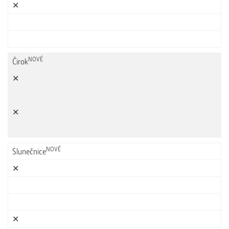
✕
NOVÉ
Čirok
✕
✕
NOVÉ
Slunečnice
✕
✕