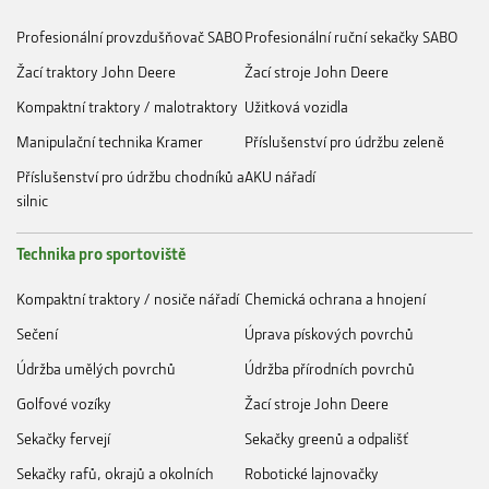
Profesionální provzdušňovač SABO
Profesionální ruční sekačky SABO
Žací traktory John Deere
Žací stroje John Deere
Kompaktní traktory / malotraktory
Užitková vozidla
Manipulační technika Kramer
Příslušenství pro údržbu zeleně
Příslušenství pro údržbu chodníků a
AKU nářadí
silnic
Technika pro sportoviště
Kompaktní traktory / nosiče nářadí
Chemická ochrana a hnojení
Sečení
Úprava pískových povrchů
Údržba umělých povrchů
Údržba přírodních povrchů
Golfové vozíky
Žací stroje John Deere
Sekačky fervejí
Sekačky greenů a odpališť
Sekačky rafů, okrajů a okolních
Robotické lajnovačky