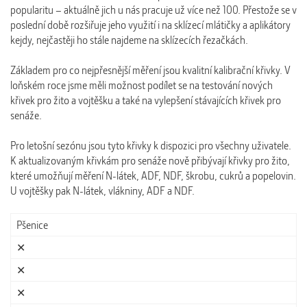
popularitu – aktuálně jich u nás pracuje už více než 100. Přestože se v
poslední době rozšiřuje jeho využití i na sklízecí mlátičky a aplikátory
kejdy, nejčastěji ho stále najdeme na sklízecích řezačkách.
Základem pro co nejpřesnější měření jsou kvalitní kalibrační křivky. V
loňském roce jsme měli možnost podílet se na testování nových
křivek pro žito a vojtěšku a také na vylepšení stávajících křivek pro
senáže.
Pro letošní sezónu jsou tyto křivky k dispozici pro všechny uživatele.
K aktualizovaným křivkám pro senáže nově přibývají křivky pro žito,
které umožňují měření N-látek, ADF, NDF, škrobu, cukrů a popelovin.
U vojtěšky pak N-látek, vlákniny, ADF a NDF.
Pšenice
✕
✕
✕