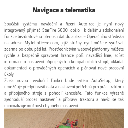
Navigace a telematika
Součástí systému navádění a řízení AutoTrac je nyní nový
integrovaný přijímač StarFire 6000, došlo i k dalšímu zdokonalení
funkce bezdrátového přenosu dat do aplikace Operačního střediska
na adrese MyJohnDeere.com, jejíž služby nyní můžete využívat
zdarma po dobu pěti let. Prostřednictvím webové platformy můžete
rychle a bezpečně spravovat hranice polí, naváděcí linie, sdílet
informace o nastavení připojených a kompatibilních strojů, ukládat
dokumentaci o prováděných operacích a plánovat nové pracovní
úkoly.
Zcela novou revoluční funkcí bude sytém AutoSetup, který
umožňuje předpřipravit data a nastavení potřebná pro práci traktoru
a připojeného stroje z pohodlí kanceláře. Tato funkce výrazně
zjednoduší proces nastavení a přípravy traktoru a navíc se tak
minimalizuje možnost chybného nastavení.