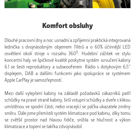
Komfort obsluhy
Dlouhé pracovní dny a noc usnadní a zpříjemní praktická integrovaná
lednička s dvojnásobným objemem 11litrů a o 60% účinnější LED
0
osvětlení okolí stroje v rozsahu 360
. Hudební zážitek ve stylu
koncertní haly ve špičkové kvalitě poskytne systém ozvučení kabiny
6.1 se šesti reproduktory a subwooferem. Rádio s dotykovým 6,5“
displejem, DAB a dalšími funkcemi jako spolupráce se systémem
Apple CarPlay je samozřejmostí.
Mezi další vylepšení kabiny na základě požadavků zákazníků patří
schůdky na pravé straně kabiny, širší vstupní schůdky a dveře s klikou
umístěnou ve spodní části, nebo vracející se páčka ukazatele změny
směru. Dále jsme přemístili systém klimatizace pod kabinu, díky tomu
se zvětšil prostor nad hlavou řidiče, snížila se hlučnost a výkon
klimatizace a topení se takřka zdvojnásobil.