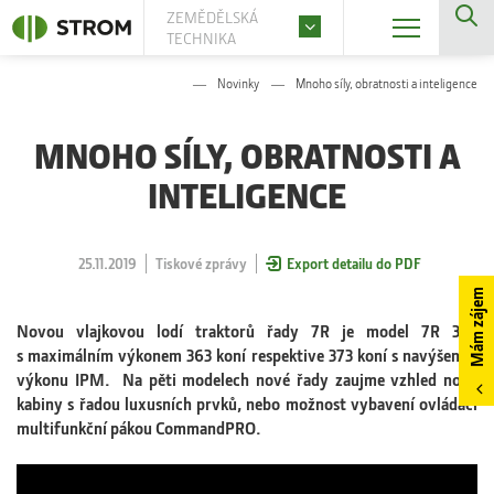
ZEMĚDĚLSKÁ
TECHNIKA
Novinky
Mnoho síly, obratnosti a inteligence
MNOHO SÍLY, OBRATNOSTI A
INTELIGENCE
25.11.2019
Tiskové zprávy
Export detailu do PDF
Mám zájem
Novou vlajkovou lodí traktorů řady 7R je model 7R 330
s maximálním výkonem 363 koní respektive 373 koní s navýšením
výkonu IPM. Na pěti modelech nové řady zaujme vzhled nové
kabiny s řadou luxusních prvků, nebo možnost vybavení ovládací
multifunkční pákou CommandPRO.