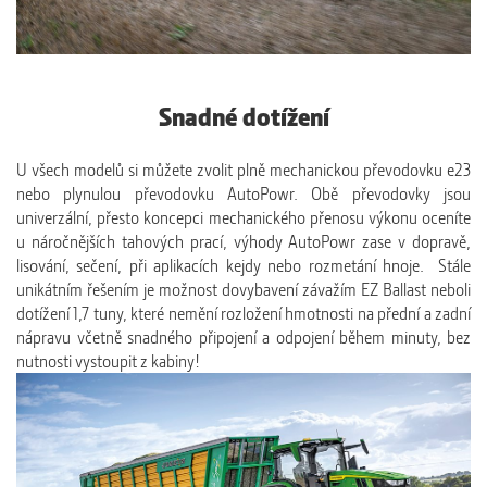
Snadné dotížení
U všech modelů si můžete zvolit plně mechanickou převodovku e23
nebo plynulou převodovku AutoPowr. Obě převodovky jsou
univerzální, přesto koncepci mechanického přenosu výkonu oceníte
u náročnějších tahových prací, výhody AutoPowr zase v dopravě,
lisování, sečení, při aplikacích kejdy nebo rozmetání hnoje. Stále
unikátním řešením je možnost dovybavení závažím EZ Ballast neboli
dotížení 1,7 tuny, které nemění rozložení hmotnosti na přední a zadní
nápravu včetně snadného připojení a odpojení během minuty, bez
nutnosti vystoupit z kabiny!