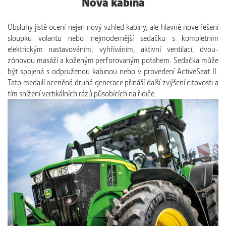
Nová kabina
Obsluhy jistě ocení nejen nový vzhled kabiny, ale hlavně nové řešení
sloupku volantu nebo nejmodernější sedačku s kompletním
elektrickým nastavováním, vyhříváním, aktivní ventilací, dvou-
zónovou masáží a koženým perforovaným potahem. Sedačka může
být spojená s odpruženou kabinou nebo v provedení ActiveSeat II.
Tato medailí oceněná druhá generace přináší další zvýšení citovosti a
tím snížení vertikálních rázů působících na řidiče.