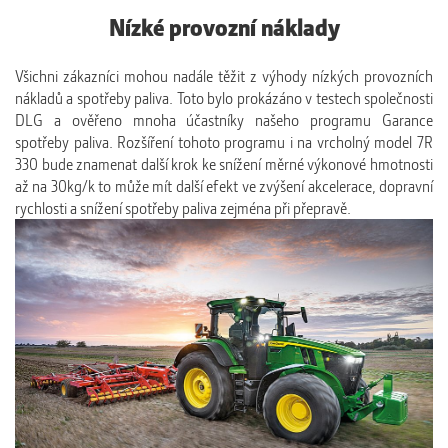
Nízké provozní náklady
Všichni zákazníci mohou nadále těžit z výhody nízkých provozních
nákladů a spotřeby paliva. Toto bylo prokázáno v testech společnosti
DLG a ověřeno mnoha účastníky našeho programu Garance
spotřeby paliva. Rozšíření tohoto programu i na vrcholný model 7R
330 bude znamenat další krok ke snížení měrné výkonové hmotnosti
až na 30kg/k to může mít další efekt ve zvýšení akcelerace, dopravní
rychlosti a snížení spotřeby paliva zejména při přepravě.