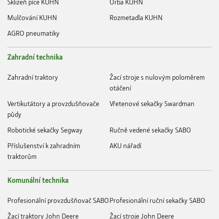
Sklizeň píce KUHN
Orba KUHN
Mulčování KUHN
Rozmetadla KUHN
AGRO pneumatiky
Zahradní technika
Zahradní traktory
Žací stroje s nulovým poloměrem
otáčení
Vertikutátory a provzdušňovače
Vřetenové sekačky Swardman
půdy
Robotické sekačky Segway
Ručně vedené sekačky SABO
Příslušenství k zahradním
AKU nářadí
traktorům
Komunální technika
Profesionální provzdušňovač SABO
Profesionální ruční sekačky SABO
Žací traktory John Deere
Žací stroje John Deere