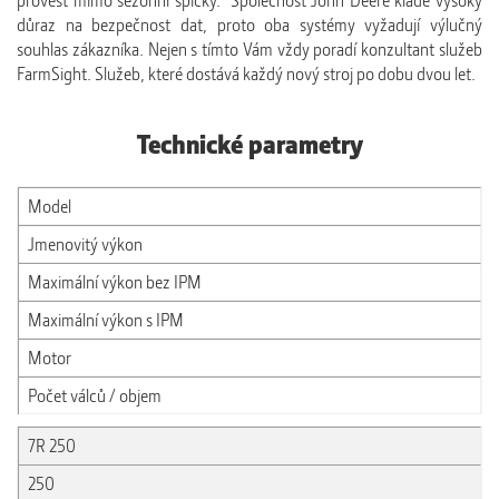
provést mimo sezónní špičky. Společnost John Deere klade vysoký
důraz na bezpečnost dat, proto oba systémy vyžadují výlučný
souhlas zákazníka. Nejen s tímto Vám vždy poradí konzultant služeb
FarmSight. Služeb, které dostává každý nový stroj po dobu dvou let.
Technické parametry
Model
Jmenovitý výkon
Maximální výkon bez IPM
Maximální výkon s IPM
Motor
Počet válců / objem
7R 250
250