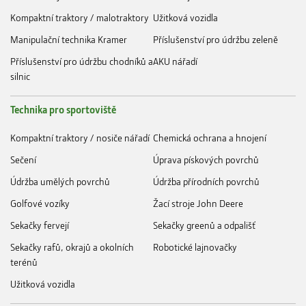
Kompaktní traktory / malotraktory
Užitková vozidla
Manipulační technika Kramer
Příslušenství pro údržbu zeleně
Příslušenství pro údržbu chodníků a
AKU nářadí
silnic
Technika pro sportoviště
Kompaktní traktory / nosiče nářadí
Chemická ochrana a hnojení
Sečení
Úprava pískových povrchů
Údržba umělých povrchů
Údržba přírodních povrchů
Golfové vozíky
Žací stroje John Deere
Sekačky fervejí
Sekačky greenů a odpališť
Sekačky rafů, okrajů a okolních
Robotické lajnovačky
terénů
Užitková vozidla