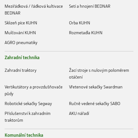
Meziřádková / řádková kultivace
Setí a hnojení BEDNAR
BEDNAR
Sklizeň píce KUHN
Orba KUHN
Mulčování KUHN
Rozmetadla KUHN
AGRO pneumatiky
Zahradní technika
Zahradní traktory
Žací stroje s nulovým poloměrem
otáčení
Vertikutátory a provzdušňovače
Vřetenové sekačky Swardman
půdy
Robotické sekačky Segway
Ručně vedené sekačky SABO
Příslušenství k zahradním
AKU nářadí
traktorům
Komunální technika