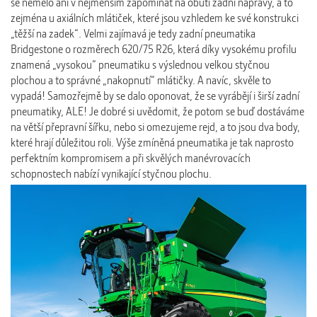
se nemělo ani v nejmenším zapomínat na obutí zadní nápravy, a to
zejména u axiálních mlátiček, které jsou vzhledem ke své konstrukci
„těžší na zadek“. Velmi zajímavá je tedy zadní pneumatika
Bridgestone o rozměrech 620/75 R26, která díky vysokému profilu
znamená „vysokou“ pneumatiku s výslednou velkou styčnou
plochou a to správné „nakopnutí“ mlátičky. A navíc, skvěle to
vypadá! Samozřejmě by se dalo oponovat, že se vyrábějí i širší zadní
pneumatiky, ALE! Je dobré si uvědomit, že potom se buď dostáváme
na větší přepravní šířku, nebo si omezujeme rejd, a to jsou dva body,
které hrají důležitou roli. Výše zmíněná pneumatika je tak naprosto
perfektním kompromisem a při skvělých manévrovacích
schopnostech nabízí vynikající styčnou plochu.