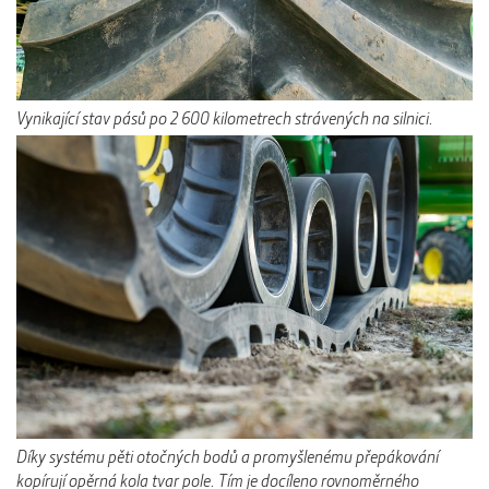
Vynikající stav pásů po 2 600 kilometrech strávených na silnici.
Díky systému pěti otočných bodů a promyšlenému přepákování
kopírují opěrná kola tvar pole. Tím je docíleno rovnoměrného