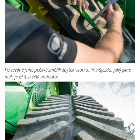
Po sezóně jsme pečlivě změřili úbytek vzorku. Při nájezdu, jaký jsme
měli, je 19 % skvělá hodnota!