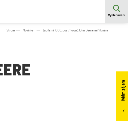
Vyhledávání
Strom
Novinky
Jubilejní 1000. postřikovač John Deere míří k nám
EERE
Mám zájem