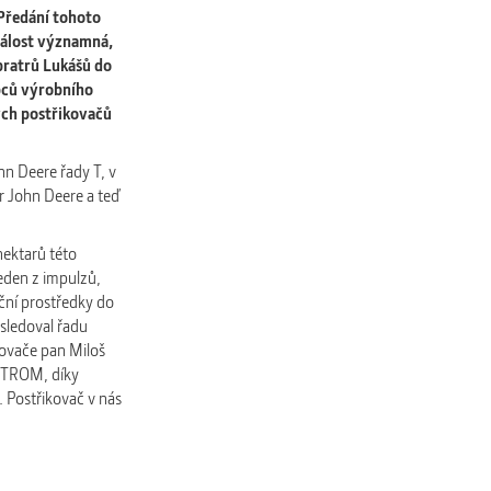
Předání tohoto
dálost významná,
bratrů Lukášů do
pců výrobního
ých postřikovačů
hn Deere řady T, v
r John Deere a teď
hektarů této
jeden z impulzů,
ční prostředky do
sledoval řadu
kovače pan Miloš
 STROM, díky
 Postřikovač v nás