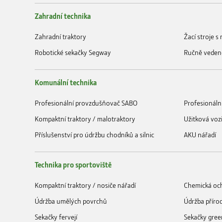
Zahradní technika
Zahradní traktory
Žací stroje 
Robotické sekačky Segway
Ručně veden
Komunální technika
Profesionální provzdušňovač SABO
Profesionáln
Kompaktní traktory / malotraktory
Užitková voz
Příslušenství pro údržbu chodníků a silnic
AKU nářadí
Technika pro sportoviště
Kompaktní traktory / nosiče nářadí
Chemická och
Údržba umělých povrchů
Údržba příro
Sekačky fervejí
Sekačky gree