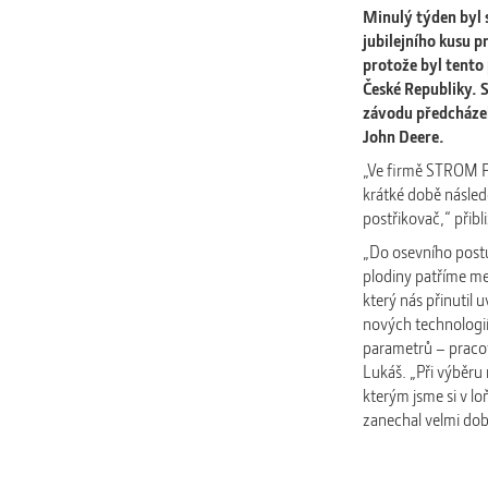
Minulý týden byl 
jubilejního kusu 
protože byl tento
České Republiky. 
závodu předcházel
John Deere.
„Ve firmě STROM PR
krátké době násled
postřikovač,“ přibl
„Do osevního postu
plodiny patříme mez
který nás přinutil
nových technologi
parametrů – pracov
Lukáš. „Při výběru
kterým jsme si v l
zanechal velmi dob