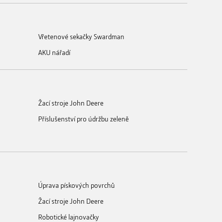
Vřetenové sekačky Swardman
AKU nářadí
Žací stroje John Deere
Příslušenství pro údržbu zeleně
Úprava pískových povrchů
Žací stroje John Deere
Robotické lajnovačky