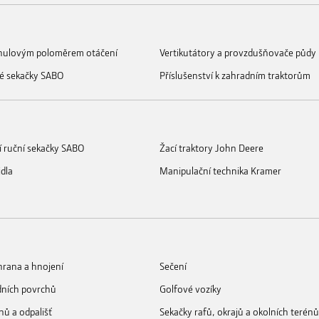
s nulovým poloměrem otáčení
Vertikutátory a provzdušňovače půdy
é sekačky SABO
Příslušenství k zahradním traktorům
í ruční sekačky SABO
Žací traktory John Deere
idla
Manipulační technika Kramer
rana a hnojení
Sečení
dních povrchů
Golfové vozíky
nů a odpališť
Sekačky rafů, okrajů a okolních terénů