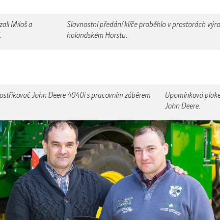
ali Miloš a
Slavnostní předání klíče proběhlo v prostorách vý
.
holandském Horstu.
 postřikovač John Deere 4040i s pracovním záběrem
Upomínková plaket
John Deere.