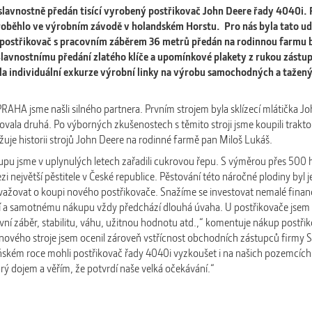
slavnostně předán tisící vyrobený postřikovač John Deere řady 4040i. 
proběhlo ve výrobním závodě v holandském Horstu. Pro nás byla tato u
 postřikovač s pracovním záběrem 36 metrů předán na rodinnou farmu 
Slavnostnímu předání zlatého klíče a upomínkové plakety z rukou zástu
a individuální exkurze výrobní linky na výrobu samochodných a tažen
AHA jsme našli silného partnera. Prvním strojem byla sklízecí mlátička Jo
ovala druhá. Po výborných zkušenostech s těmito stroji jsme koupili trakto
ižuje historii strojů John Deere na rodinné farmě pan Miloš Lukáš.
pu jsme v uplynulých letech zařadili cukrovou řepu. S výměrou přes 500 
i největší pěstitele v České republice. Pěstování této náročné plodiny byl 
 uvažovat o koupi nového postřikovače. Snažíme se investovat nemalé finan
í a samotnému nákupu vždy předchází dlouhá úvaha. U postřikovače jsem 
ní záběr, stabilitu, váhu, užitnou hodnotu atd.,“ komentuje nákup postři
 nového stroje jsem ocenil zároveň vstřícnost obchodních zástupců firmy
oňském roce mohli postřikovač řady 4040i vyzkoušet i na našich pozemcích.
rý dojem a věřím, že potvrdí naše velká očekávání.“