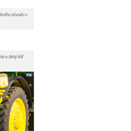
robního závodu v
a a zlatý klíč