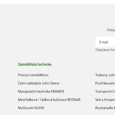
Přihl
Odesláním for
Zemědělská technika
Precizní zemědělství
Traktory Joh
Čelní nakladače John Deere
Postřikovače
Manipulační technika KRAMER
Transportní
Meziřádková / řádková kultivace BEDNAR
Setí a hnoje
Mulčování KUHN
Rozmetadla