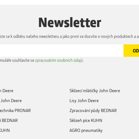
Newsletter
aste se k odběru našeho newsletteru a jako první se dozvíte o nových produktech a a
muláře souhlasíte se
zpracováním osobních údajů
.
n Deere
Sklízecí mlátičky John Deere
 John Deere
Lisy John Deere
 technika PRONAR
Zpracování půdy BEDNAR
ní BEDNAR
Sklizeň píce KUHN
 KUHN
AGRO pneumatiky