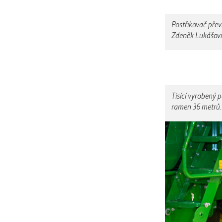
Postřikovač převz
Zdeněk Lukášovi
Tisící vyrobený
ramen 36 metrů.