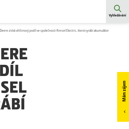
Vyhledávání
eere získá většinový podíl ve společnosti Kreisel Electric, která vyrábí akumulátor
EERE
DÍL
ISEL
Mám zájem
RÁBÍ