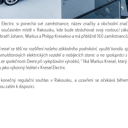
l Electric si ponechá své zaměstnance, název značky a obchodní zna
současném místě v Rakousku, kde bude obsluhovat svoji rostoucí zák
 bratři Johann, Markus a Philipp Kreiselovi a má přibližně 160 zaměstnanců
reisel se těší na rozšíření našeho základního podnikání, využití kanálu s
akumulátorových elektrických vozidel a nabíjecích stanic a na spolupráci s
 ze společnosti Deere při vylepšování výrobků,“
říká Markus Kreisel, který
jako výkonný ředitel v Kreisel Electric.
 konečný regulační souhlas v Rakousku, a uzavření se očekává během
ou zatím k dispozici.