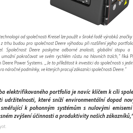
chnologii od společnosti Kreisel lze použít v široké řadě výrobků značky
l z trhu budou pro společnost Deere výhodou při rozšíření jejího portfo
del. Společnost Deere poskytne odborné znalosti, globální stopu a 
el umožní pokračovat ve svém rychlém růstu na hlavních trzích,“
říká P
hn Deere Power Systems.
„Je to příležitost k investici do společnosti s jed
pro náročné podmínky, ve kterých pracují zákazníci společnosti Deere.“
ba elektrifikovaného portfolia je navíc klíčem k cíli spol
ti udržitelnosti, které sníží environmentální dopad no
 směřující k pohonným systémům s nulovými emisemi 
sném zvýšení účinnosti a produktivity našich zákazníků,
yot.