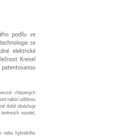
ého podílu ve
 technologie se
lné elektrické
ečnost Kreisel
to patentovanou
erzně chlazených
ost nabízí odlišnou
asné době obsluhuje
terénních vozidel,
o nebo hybridního