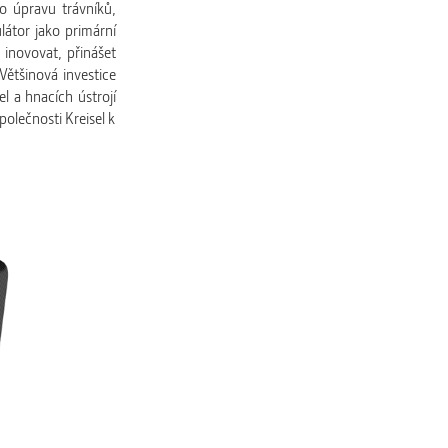
ro úpravu trávníků,
látor jako primární
m inovovat, přinášet
ětšinová investice
l a hnacích ústrojí
olečnosti Kreisel k