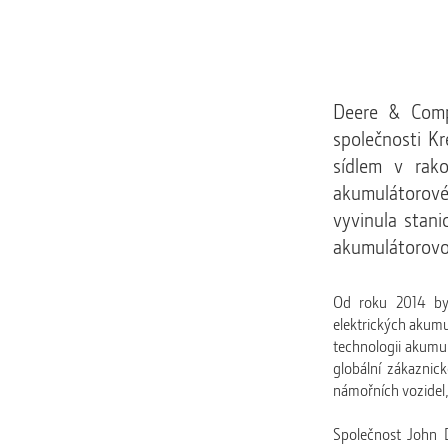
Deere & Comp
společnosti Kr
sídlem v rako
akumulátorové
vyvinula stani
akumulátorovou
Od roku 2014 by
elektrických akumu
technologii akumul
globální zákaznic
námořních vozidel,
Společnost John 