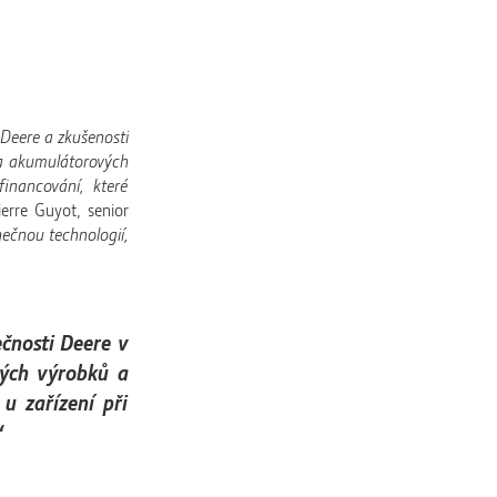
 Deere a zkušenosti
lia akumulátorových
financování, které
ierre Guyot, senior
inečnou technologií,
ečnosti Deere v
vých výrobků a
u zařízení při
“