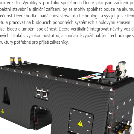
o vozidla. Výrobky v portfoliu společnosti Deere jako jsou zařízení p
aktní stavební a silniční zařízení, by se mohly spoléhat pouze na akumu
ečnost Deere hodlá i nadále investovat do technologií a vyvíjet je s cíle
u a pracovat na budoucích pohonných systémech s nulovými emisemi. V
isel Electric umožní společnosti Deere vertikálně integrovat návrhy vozide
ých článků s vysokou hustotou, a současně využít nabíjecí technologie sp
uktury potřebné pro přijetí zákazníky.