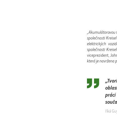
„Akumulátorovou te
společnosti Kreise
elektrických vozi
společnosti Kreis
viceprezident, Jo
která je navržena 
„Tvor
oblas
práci
souča
říká Gu