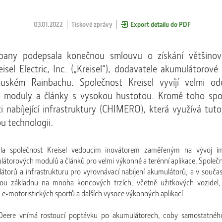
03.01.2022
Tiskové zprávy
Export detailu do PDF
any podepsala konečnou smlouvu o získání většinov
eisel Electric, Inc. („Kreisel“), dodavatele akumulátorové
uském Rainbachu. Společnost Kreisel vyvíjí velmi odo
 moduly a články s vysokou hustotou. Kromě toho spol
ci nabíjející infrastruktury (CHIMERO), která využívá tu
 technologii.
la společnost Kreisel vedoucím inovátorem zaměřeným na vývoj im
látorových modulů a článků pro velmi výkonné a terénní aplikace. Společn
átorů a infrastrukturu pro vyrovnávací nabíjení akumulátorů, a v souč
kou základnu na mnoha koncových trzích, včetně užitkových vozidel, 
 e-motoristických sportů a dalších vysoce výkonných aplikací.
Deere vnímá rostoucí poptávku po akumulátorech, coby samostatnéh