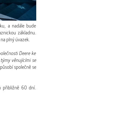
čku, a nadále bude
aznickou základnu.
 na plný úvazek.
polečnosti Deere ke
 týmy věnujícími se
 působí společně se
 přibližně 60 dní.