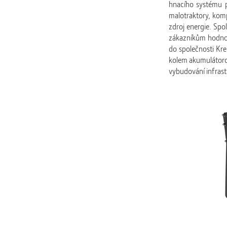
hnacího systému pr
malotraktory, komp
zdroj energie. Spol
zákazníkům hodnot
do společnosti Kre
kolem akumulátorov
vybudování infrastr