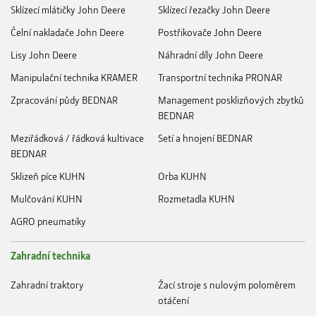
Sklízecí mlátičky John Deere
Sklízecí řezačky John Deere
Čelní nakladače John Deere
Postřikovače John Deere
Lisy John Deere
Náhradní díly John Deere
Manipulační technika KRAMER
Transportní technika PRONAR
Zpracování půdy BEDNAR
Management posklizňových zbytků
BEDNAR
Meziřádková / řádková kultivace
Setí a hnojení BEDNAR
BEDNAR
Sklizeň píce KUHN
Orba KUHN
Mulčování KUHN
Rozmetadla KUHN
AGRO pneumatiky
Zahradní technika
Zahradní traktory
Žací stroje s nulovým poloměrem
otáčení