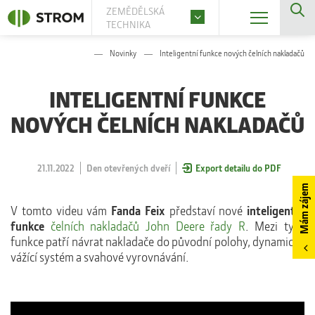
ZEMĚDĚLSKÁ
TECHNIKA
Novinky
Inteligentní funkce nových čelních nakladačů
INTELIGENTNÍ FUNKCE
NOVÝCH ČELNÍCH NAKLADAČŮ
21.11.2022
Den otevřených dveří
Export detailu do PDF
Mám zájem
V tomto videu vám
Fanda Feix
představí nové
inteligentní
funkce
čelních nakladačů John Deere řady R
. Mezi tyto
funkce patří návrat nakladače do původní polohy, dynamický
vážící systém a svahové vyrovnávání.