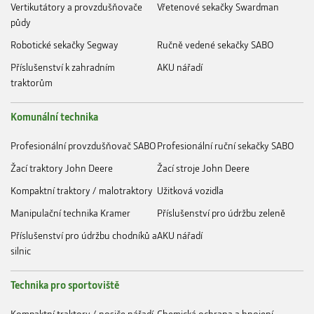
Vertikutátory a provzdušňovače
Vřetenové sekačky Swardman
půdy
Robotické sekačky Segway
Ručně vedené sekačky SABO
Příslušenství k zahradním
AKU nářadí
traktorům
Komunální technika
Profesionální provzdušňovač SABO
Profesionální ruční sekačky SABO
Žací traktory John Deere
Žací stroje John Deere
Kompaktní traktory / malotraktory
Užitková vozidla
Manipulační technika Kramer
Příslušenství pro údržbu zeleně
Příslušenství pro údržbu chodníků a
AKU nářadí
silnic
Technika pro sportoviště
Kompaktní traktory / nosiče nářadí
Chemická ochrana a hnojení