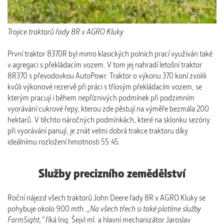
Trojice traktorů řady 8R v AGRO Kluky
První traktor 8370R byl mimo klasických polních prací využíván také
v agregaci s překládacím vozem. V tom jej nahradí letošní traktor
8R370 s převodovkou AutoPowr. Traktor o výkonu 370 koní zvolili
kvůli výkonové rezervě při práci s tříosým překládacím vozem, se
kterým pracují i během nepříznivých podmínek při podzimním
vyorávání cukrové řepy, kterou zde pěstují na výměře bezmála 200
hektarů. V těchto náročných podmínkách, které na sklonku sezóny
při vyorávání panují, je znát velmi dobrá trakce traktoru díky
ideálnímu rozložení hmotnosti 55:45.
Služby precizního zemědělství
Roční nájezd všech traktorů John Deere řady 8R v AGRO Kluky se
pohybuje okolo 900 mth.
„Na všech třech si také platíme služby
FarmSight,“
říká Ing. Šejvl ml. a hlavní mechanizátor Jaroslav