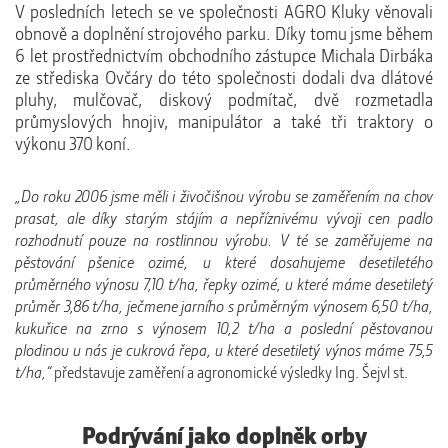
V posledních letech se ve společnosti AGRO Kluky věnovali
obnově a doplnění strojového parku. Díky tomu jsme během
6 let prostřednictvím obchodního zástupce Michala Dirbáka
ze střediska Ovčáry do této společnosti dodali dva dlátové
pluhy, mulčovač, diskový podmítač, dvě rozmetadla
průmyslových hnojiv, manipulátor a také tři traktory o
výkonu 370 koní.
„Do roku 2006 jsme měli i živočišnou výrobu se zaměřením na chov
prasat, ale díky starým stájím a nepříznivému vývoji cen padlo
rozhodnutí pouze na rostlinnou výrobu. V té se zaměřujeme na
pěstování pšenice ozimé, u které dosahujeme desetiletého
průměrného výnosu 7,10 t/ha, řepky ozimé, u které máme desetiletý
průměr 3,86 t/ha, ječmene jarního s průměrným výnosem 6,50 t/ha,
kukuřice na zrno s výnosem 10,2 t/ha a poslední pěstovanou
plodinou u nás je cukrová řepa, u které desetiletý výnos máme 75,5
t/ha,“
představuje zaměření a agronomické výsledky Ing. Šejvl st.
Podrývání jako doplněk orby