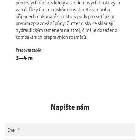
předešlých radlic s křídly a tandemových hrotových
až p
válců. Díky Cutter diskům dosáhnete v mnoha
těži
případech dokonalé struktury půdy pro setí již po
stab
prvním zpracování půdy. Cutter disky se skládají
rych
hydraulickým ramenem na stroj, čímž je dosaženo
520×
kompaktních přepravních rozměrů.
unik
zbyt
Pracovní záběr
disk
3—4 m
Praco
4-7
Napište nám