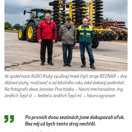
Ve společnosti AGRO Kluky využívají hned čtyři stroje BEDNAR – dva
dlátové pluhy, mulčovač a od letošního roku také diskový podmítač.
Na fotografii zleva Jaroslav Procházka – hlavní mechanizátor, Ing.
Jindřich Šejvl st. – ředitel a Jindřich Šejvl ml. – hlavní agronom
Po prvních dvou sezónách jsme dokupovali ofuk.
Bez něj už bych tento stroj nechtěl.