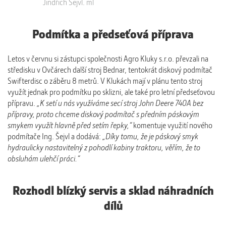
Jindřich Šejvl. ml
Podmítka a předseťová příprava
Letos v červnu si zástupci společnosti Agro Kluky s.r.o. převzali na
středisku v Ovčárech další stroj Bednar, tentokrát diskový podmítač
Swifterdisc o záběru 8 metrů. V Klukách mají v plánu tento stroj
využít jednak pro podmítku po sklizni, ale také pro letní předseťovou
přípravu.
„K setí u nás využíváme secí stroj John Deere 740A bez
přípravy, proto chceme diskový podmítač s předním páskovým
smykem využít hlavně před setím řepky,“
komentuje využití nového
podmítače Ing. Šejvl a dodává:
„Díky tomu, že je páskový smyk
hydraulicky nastavitelný z pohodlí kabiny traktoru, věřím, že to
obsluhám ulehčí práci.“
Rozhodl blízký servis a sklad náhradních
dílů