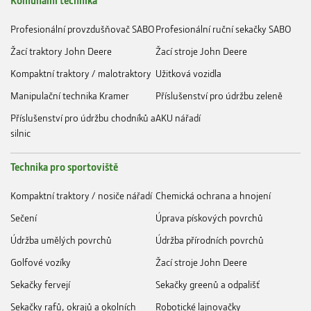
Profesionální provzdušňovač SABO
Profesionální ruční sekačky SABO
Žací traktory John Deere
Žací stroje John Deere
Kompaktní traktory / malotraktory
Užitková vozidla
Manipulační technika Kramer
Příslušenství pro údržbu zeleně
Příslušenství pro údržbu chodníků a
AKU nářadí
silnic
Technika pro sportoviště
Kompaktní traktory / nosiče nářadí
Chemická ochrana a hnojení
Sečení
Úprava pískových povrchů
Údržba umělých povrchů
Údržba přírodních povrchů
Golfové vozíky
Žací stroje John Deere
Sekačky fervejí
Sekačky greenů a odpališť
Sekačky rafů, okrajů a okolních
Robotické lajnovačky