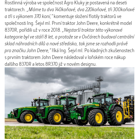
Rostlinná výroba ve společnost Agro Kluky je postavená na deseti
traktorech.
„Máme tu dva 140koňové, dva 220koňové, tři 300koňové
a tři s výkonem 370 koní,“
komentuje složení flotily traktorů ve
společnosti Ing. Šejvl ml. První traktor John Deere, konkrétně model
8370R, pořídili už v roce 2018.
„Nejstarší traktor této výkonové
kategorie byl ve stáří 8 let, a protože se v Ovčárech budoval centrální
sklad náhradních dílů a nové středisko, tak jsme se rozhodli právě
pro značku John Deere,“
říká Ing. Šejvl ml. Po kladných zkušenostech
s prvním traktorem John Deere následoval v loňském roce nákup
dalšího 8370R a letos 8R370 již v novém designu.