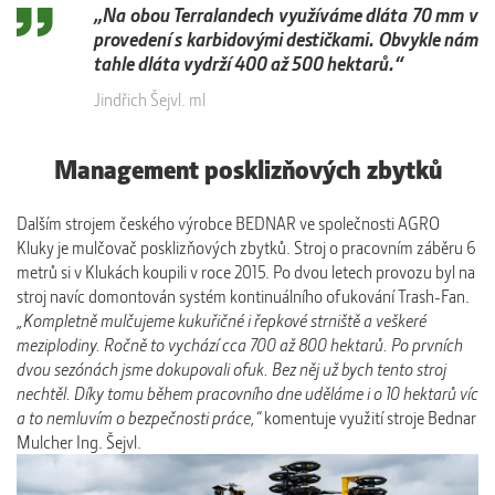
„Na obou Terralandech využíváme dláta 70 mm v
provedení s karbidovými destičkami. Obvykle nám
tahle dláta vydrží 400 až 500 hektarů.“
Jindřich Šejvl. ml
Management posklizňových zbytků
Dalším strojem českého výrobce BEDNAR ve společnosti AGRO
Kluky je mulčovač posklizňových zbytků. Stroj o pracovním záběru 6
metrů si v Klukách koupili v roce 2015. Po dvou letech provozu byl na
stroj navíc domontován systém kontinuálního ofukování Trash-Fan.
„Kompletně mulčujeme kukuřičné i řepkové strniště a veškeré
meziplodiny. Ročně to vychází cca 700 až 800 hektarů. Po prvních
dvou sezónách jsme dokupovali ofuk. Bez něj už bych tento stroj
nechtěl. Díky tomu během pracovního dne uděláme i o 10 hektarů víc
a to nemluvím o bezpečnosti práce,“
komentuje využití stroje Bednar
Mulcher Ing. Šejvl.