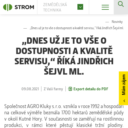
ZEMĚDĚLSKÁ
TECHNIKA
Novinky
„Dnes už je to vše o dostupnosti a kvalitě servisu,“ říká Jindřich Šejvl ml.
„DNES UŽ JE TO VŠE O
DOSTUPNOSTI A KVALITĚ
SERVISU,“ ŘÍKÁ JINDŘICH
ŠEJVL ML.
Mám zájem
09.08.2021
Z Vaší farmy
Export detailu do PDF
Společnost AGRO Kluky s.r.o. vznikla v roce 1992 a hospodaří
na celkové výměře bezmála 1700 hektarů zemědělské půdy
v okolí Kutné Hory. V současnosti se zaměřují na rostlinnou
produkci, v rámci které pěstují klasické tržní plodiny.