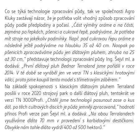
Co se týká technologie zpracování půdy, tak ve společnosti Agro
Kluky zastávají názor, že je potřeba volit vhodný způsob zpracování
půdy podle předplodiny a počasí.
„Část výměry oráme a na části,
zejména po řepkách, pšenici a cukrové řepě, podrýváme. Je potřeba
mít stroje na jakékoliv podmínky. Např. pod cukrovou řepu oráme a
následně ještě podrýváme na hloubku 35 až 40 cm. Naopak po
pšenicích zpracováváme půdu jen dlátovým pluhem, zhruba na 25
až 30 cm,“
představuje technologii zpracování půdy Ing. Šejvl ml. a
dodává:
„První dlátový pluh Bednar Terraland jsme pořídili v roce
2014. V té době se vyráběl jen ve verzi TN s klasickými hrotovými
válci, proto jsme koupili tento model s třímetrovým záběrem.“
Na základě spokojenosti s klasickým dlátovým pluhem Terraland
posílili v roce 2020 strojový park o další dlátový pluh, tentokrát ve
verzi TN 3000Profi.
„Chtěli jsme technologii posunout zase o kus
dál, po těch cultrových discích je půda jemněji zpracovaná,“
hodnotí
přínos Profi verze pan Šejvl ml. a dodává:
„Na obou Terralandech
využíváme dláta 70 mm v provedení s karbidovými destičkami.
Obvykle nám tahle dláta vydrží 400 až 500 hektarů.“