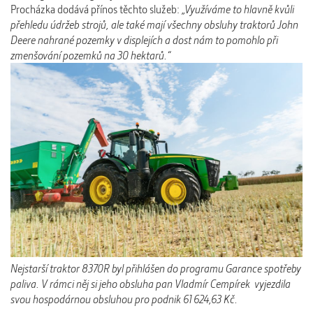
Procházka dodává přínos těchto služeb:
„Využíváme to hlavně kvůli
přehledu údržeb strojů, ale také mají všechny obsluhy traktorů John
Deere nahrané pozemky v displejích a dost nám to pomohlo při
zmenšování pozemků na 30 hektarů.“
Nejstarší traktor 8370R byl přihlášen do programu Garance spotřeby
paliva. V rámci něj si jeho obsluha pan Vladmír Cempírek
vyjezdila
svou hospodárnou obsluhou pro podnik 61 624,63 Kč.