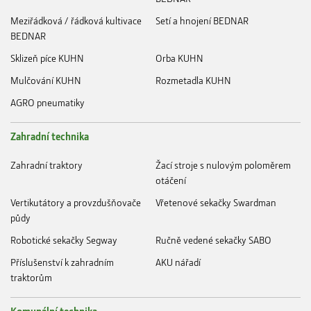
Meziřádková / řádková kultivace
Setí a hnojení BEDNAR
BEDNAR
Sklizeň píce KUHN
Orba KUHN
Mulčování KUHN
Rozmetadla KUHN
AGRO pneumatiky
Zahradní technika
Zahradní traktory
Žací stroje s nulovým poloměrem
otáčení
Vertikutátory a provzdušňovače
Vřetenové sekačky Swardman
půdy
Robotické sekačky Segway
Ručně vedené sekačky SABO
Příslušenství k zahradním
AKU nářadí
traktorům
Komunální technika