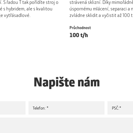
í. S řadou T tak pořídíte stroj o
strávená sklizní. Díky mimořádn
 s hybridem, ale s kvalitou
úspornému mlácení, separaci a
je vytřásadlové.
zvládne sklidit a vyčistit až 100
Průchodnost
100 t/h
Napište nám