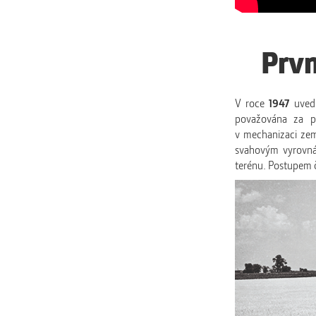
Prvn
V roce
1947
uved
považována za př
v mechanizaci země
svahovým vyrovná
terénu. Postupem ča