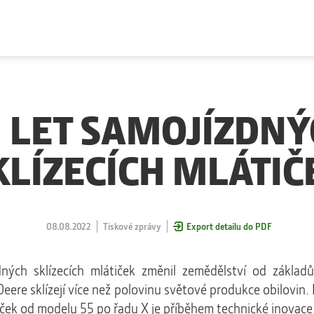
5 LET SAMOJÍZDNÝ
KLÍZECÍCH MLÁTIČ
08.08.2022
Tiskové zprávy
Export detailu do PDF
ných sklízecích mlátiček změnil zemědělství od základů
Deere sklízejí více než polovinu světové produkce obilovin.
tiček od modelu 55 po řadu X je příběhem technické inovace