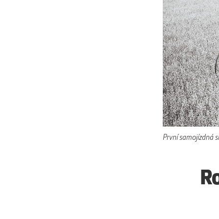
První samojízdná s
Ro