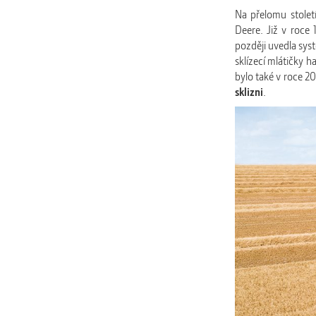
Na přelomu stolet
Deere. Již v roce
později uvedla sy
sklízecí mlátičky
bylo také v roce 2
sklizni
.