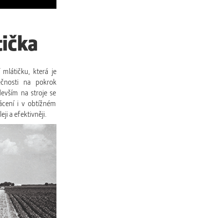
tička
 mlátičku, která je
ečnosti na pokrok
devším na stroje se
cení i v obtížném
ji a efektivněji.