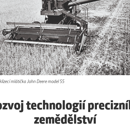
klízecí mlátička John Deere model 55
zvoj technologií precizn
zemědělství