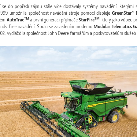
í se do popředí zájmu stále více dostávaly systémy navádění, kterými 
 1999 umožnila společnost navádění stroje pomocí displeje
GreenStar™ 
TM
TM
stém
AutoTrac
a první generaci přijímače
StarFire
, který jako vůbec p
 hands-free navádění. Spolu se zavedením modemu
Modular Telematics 
002, vydláždila společnost John Deere farmářům a poskytovatelům služeb