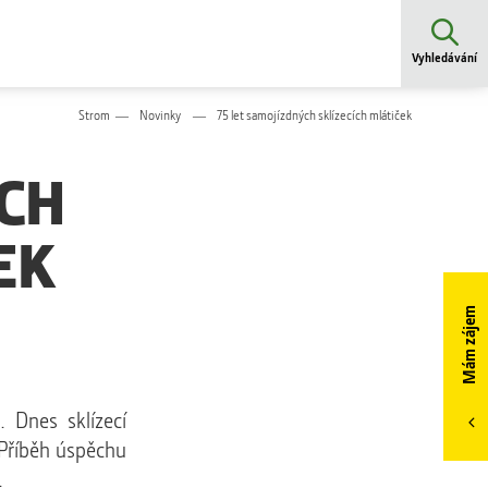
Vyhledávání
Strom
Novinky
75 let samojízdných sklízecích mlátiček
CH
EK
Mám zájem
. Dnes sklízecí
 Příběh úspěchu
.