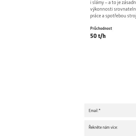
i slámy – a to je zásadn
výkonnosti srovnatelné
práce a spotřebou stro
Průchodnost
50 t/h