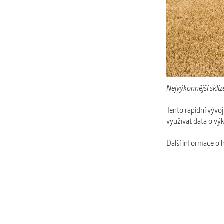
Nejvýkonnější sklí
Tento rapidní výv
využívat data o výk
Další informace o h