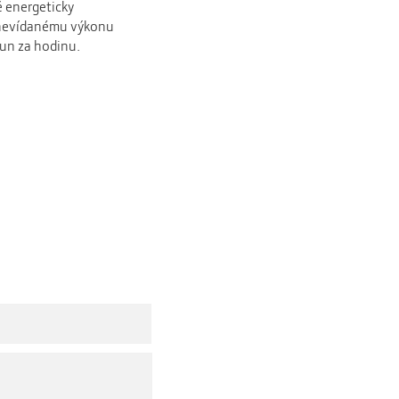
ě energeticky
 nevídanému výkonu
 tun za hodinu.