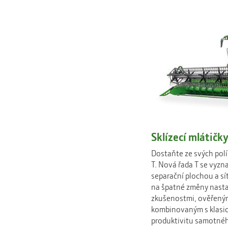
Sklízecí mlátičky
Dostaňte ze svých pol
T. Nová řada T se vyzn
separační plochou a sí
na špatné změny nasta
zkušenostmi, ověřený
kombinovaným s klasic
produktivitu samotného