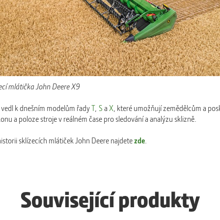
zecí mlátička John Deere X9
oj vedl k dnešním modelům řady
T
,
S
a
X
, které umožňují zemědělcům a pos
onu a poloze stroje v reálném čase pro sledování a analýzu sklizně.
istorii sklízecích mlátiček John Deere najdete
zde
.
Související produkty