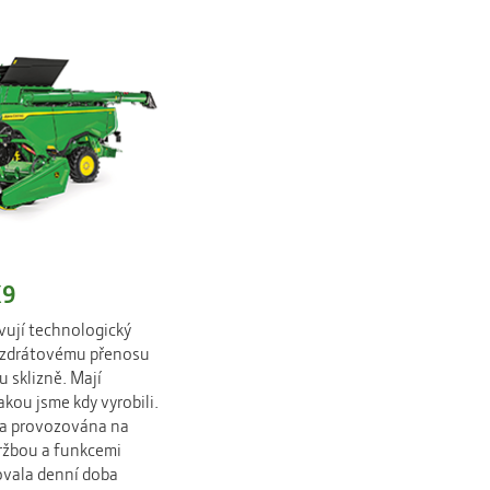
X9
avují technologický
 bezdrátovému přenosu
 sklizně. Mají
jakou jsme kdy vyrobili.
yla provozována na
držbou a funkcemi
zovala denní doba