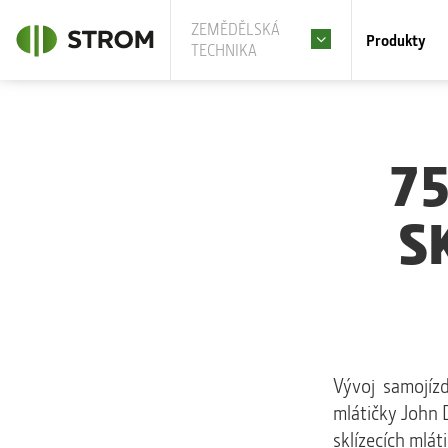
ZEMĚDĚLSKÁ
Produkty
TECHNIKA
7
S
Vývoj samojízd
mlátičky John 
sklízecích mlá