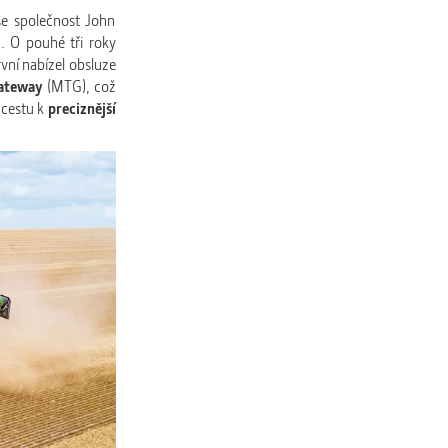
se společnost John
1
. O pouhé tři roky
rvní nabízel obsluze
Gateway
(MTG), což
 cestu k
preciznější