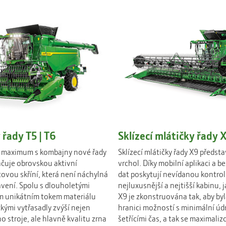
 řady T5 | T6
Sklízecí mlátičky řady 
í maximum s kombajny nové řady
Sklízecí mlátičky řady X9 předst
ačuje obrovskou aktivní
vrchol. Díky mobilní aplikaci a
tovou skříní, která není náchylná
dat poskytují nevídanou kontrolu
vení. Spolu s dlouholetými
nejluxusnější a nejtišší kabinu, 
m unikátním tokem materiálu
X9 je zkonstruována tak, aby b
kými vytřasadly zvýší nejen
hranici možností s minimální ú
 stroje, ale hlavně kvalitu zrna
šetřícími čas, a tak se maximali