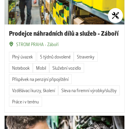
Prodejce náhradních dílů a služeb - Záboří
STROM PRAHA - Záboří
Plný úvazek
5 týdnů dovolené
Stravenky
Notebook
Mobil
Služební vozidlo
Příspěvek na penzijní připojištění
Vzdělávací kurzy, školení
Sleva na firemní výrobky/služby
Práce i v terénu