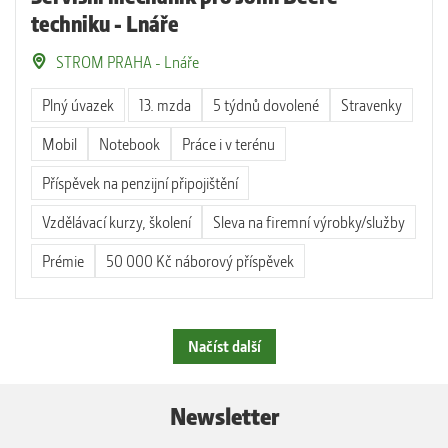
techniku - Lnáře
STROM PRAHA - Lnáře
Plný úvazek
13. mzda
5 týdnů dovolené
Stravenky
Mobil
Notebook
Práce i v terénu
Příspěvek na penzijní připojištění
Vzdělávací kurzy, školení
Sleva na firemní výrobky/služby
Prémie
50 000 Kč náborový příspěvek
Načíst další
Newsletter