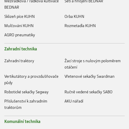
Meziřádková / řádková kultivace
Setí a hnojení BEDNAR
BEDNAR
Sklizeň píce KUHN
Orba KUHN
Mulčování KUHN
Rozmetadla KUHN
AGRO pneumatiky
Zahradní technika
Zahradní traktory
Žací stroje s nulovým poloměrem
otáčení
Vertikutátory a provzdušňovače
Vřetenové sekačky Swardman
půdy
Robotické sekačky Segway
Ručně vedené sekačky SABO
Příslušenství k zahradním
AKU nářadí
traktorům
Komunální technika