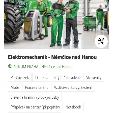
Elektromechanik - Němčice nad Hanou
STROM PRAHA - Němčice nad Hanou
Plný úvazek
13. mzda
5 týdnů dovolené
Stravenky
Mobil
Práce i v terénu
Vzdělávací kurzy, školení
Sleva na firemní výrobky/služby
Příspěvek na penzijní připojištění
Notebook