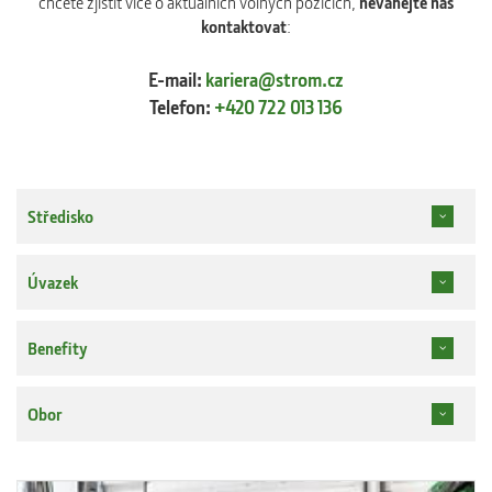
chcete zjistit více o aktuálních volných pozicích,
neváhejte nás
kontaktovat
:
E-mail:
kariera@strom.cz
Telefon:
+420 722 013 136
Středisko
Úvazek
Benefity
Obor