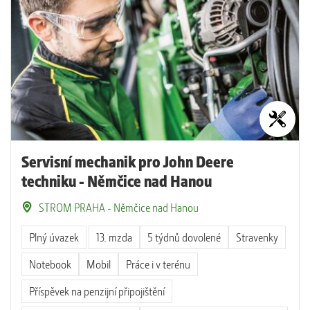
Servisní mechanik pro John Deere
techniku - Němčice nad Hanou
STROM PRAHA - Němčice nad Hanou
Plný úvazek
13. mzda
5 týdnů dovolené
Stravenky
Notebook
Mobil
Práce i v terénu
Příspěvek na penzijní připojištění