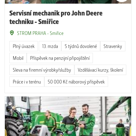
Servisní mechanik pro John Deere
techniku - Smiřice
STROM PRAHA - Smiřice
Plný úvazek
13. mzda
5 týdnů dovolené
Stravenky
Mobil
Příspěvek na penzijní připojištění
Sleva na firemní výrobky/služby
Vzdělávací kurzy, školení
Práce i v terénu
50 000 Kč náborový příspěvek