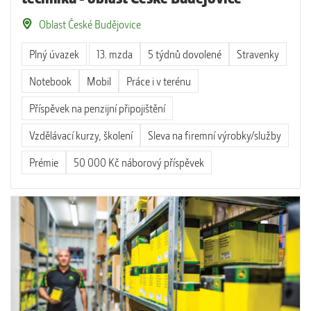
Oblast České Budějovice
Plný úvazek
13. mzda
5 týdnů dovolené
Stravenky
Notebook
Mobil
Práce i v terénu
Příspěvek na penzijní připojištění
Vzdělávací kurzy, školení
Sleva na firemní výrobky/služby
Prémie
50 000 Kč náborový příspěvek