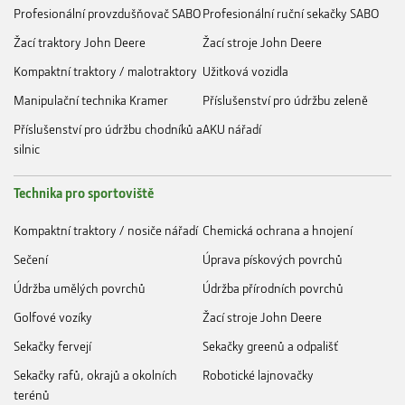
Profesionální provzdušňovač SABO
Profesionální ruční sekačky SABO
Žací traktory John Deere
Žací stroje John Deere
Kompaktní traktory / malotraktory
Užitková vozidla
Manipulační technika Kramer
Příslušenství pro údržbu zeleně
Příslušenství pro údržbu chodníků a
AKU nářadí
silnic
Technika pro sportoviště
Kompaktní traktory / nosiče nářadí
Chemická ochrana a hnojení
Sečení
Úprava pískových povrchů
Údržba umělých povrchů
Údržba přírodních povrchů
Golfové vozíky
Žací stroje John Deere
Sekačky fervejí
Sekačky greenů a odpališť
Sekačky rafů, okrajů a okolních
Robotické lajnovačky
terénů