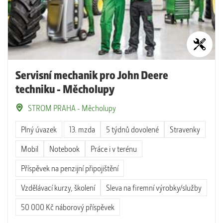
Servisní mechanik pro John Deere
techniku - Měcholupy
STROM PRAHA - Měcholupy
Plný úvazek
13. mzda
5 týdnů dovolené
Stravenky
Mobil
Notebook
Práce i v terénu
Příspěvek na penzijní připojištění
Vzdělávací kurzy, školení
Sleva na firemní výrobky/služby
50 000 Kč náborový příspěvek