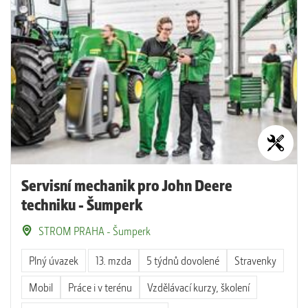
Servisní mechanik pro John Deere
techniku - Šumperk
STROM PRAHA - Šumperk
Plný úvazek
13. mzda
5 týdnů dovolené
Stravenky
Mobil
Práce i v terénu
Vzdělávací kurzy, školení