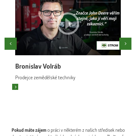
Previous
Ne
Bronislav Volráb
Mic
Prodejce zemědělské techniky
Prod
To mě zajímá
Pokud máte zájem
o práci v některém z našich středisek nebo