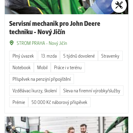
Servisní mechanik pro John Deere
techniku - Nový Jičín
STROM PRAHA - Nový Jičín
Plný úvazek
13. mzda
5 týdnů dovolené
Stravenky
Notebook
Mobil
Práce i v terénu
Příspěvek na penzijní připojištění
Vzdělávací kurzy, školení
Sleva na firemní výrobky/služby
Prémie
50 000 Kč náborový příspěvek