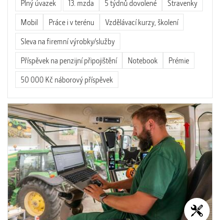
Plný úvazek
13. mzda
5 týdnů dovolené
Stravenky
Mobil
Práce i v terénu
Vzdělávací kurzy, školení
Sleva na firemní výrobky/služby
Příspěvek na penzijní připojištění
Notebook
Prémie
50 000 Kč náborový příspěvek