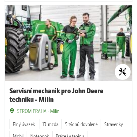
Servisní mechanik pro John Deere
techniku - Milín
STROM PRAHA - Milín
Plný úvazek
13. mzda
5 týdnů dovolené
Stravenky
Mobil
Notebook
Práce i v terénu