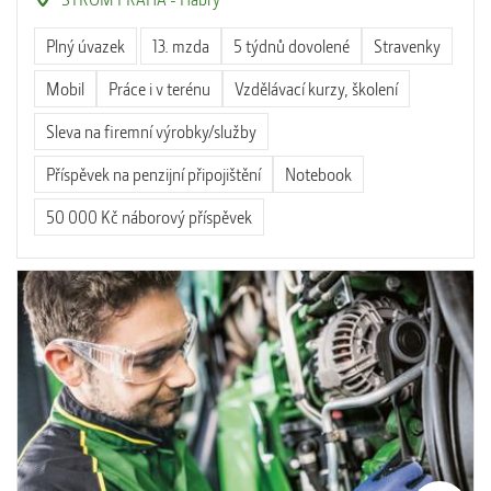
Plný úvazek
13. mzda
5 týdnů dovolené
Stravenky
Mobil
Práce i v terénu
Vzdělávací kurzy, školení
Sleva na firemní výrobky/služby
Příspěvek na penzijní připojištění
Notebook
50 000 Kč náborový příspěvek