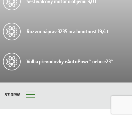
Šestiválcový motor o objemu 9,0 l
Rozvor náprav 3235 m a hmotnost 19,4 t
Volba převodovky eAutoPowr™ nebo e23™
8310RW
Menu