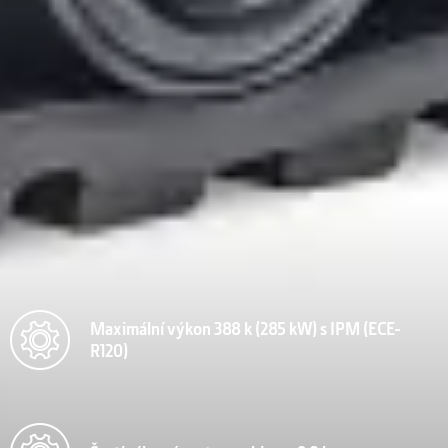
Maximální výkon 388 k (285 kW) s IPM (ECE-
R120)