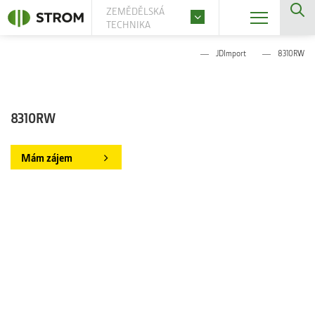
ZEMĚDĚLSKÁ
TECHNIKA
JDImport
8310RW
8310RW
Mám zájem