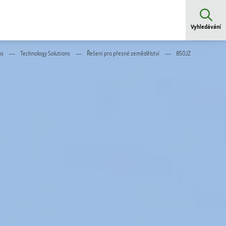
Vyhledávání
ns
Technology Solutions
Řešení pro přesné zemědělství
850JZ