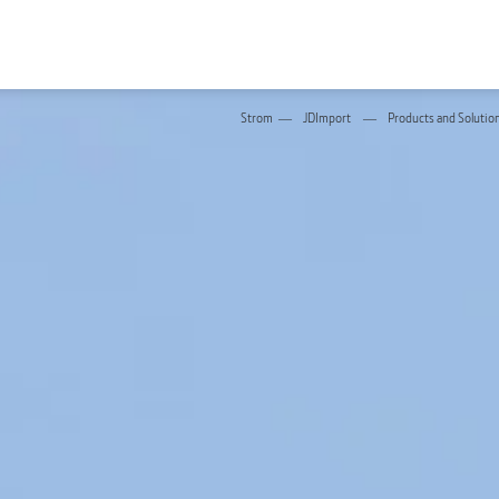
Strom
JDImport
Products and Solutio