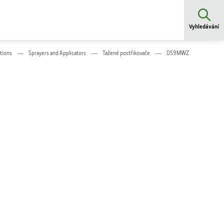
Vyhledávání
tions
Sprayers and Applicators
Tažené postřikovače
059MWZ