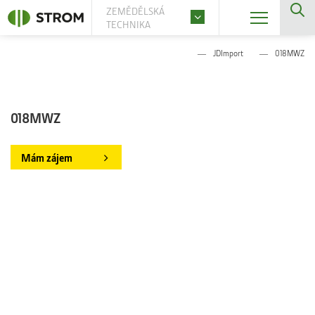
ZEMĚDĚLSKÁ
TECHNIKA
JDImport
018MWZ
018MWZ
Mám zájem