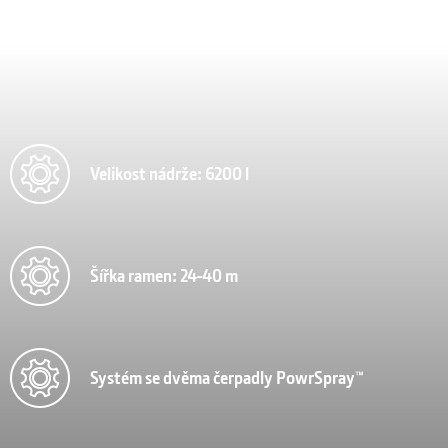
Velikost nádrže: 6200 l
Šířka ramen: 24-40 m
Systém se dvěma čerpadly PowrSpray™