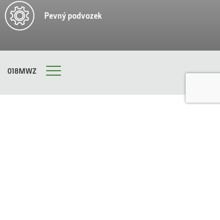
Pevný podvozek
018MWZ
Menu
TAŽENÝ POSTŘIKOVAČ
Base machine R962i PowrSpray (6200
liter NEN tank capacity)
Od plánování a dokumentace přes plnění, přepravu, postřik,
oplachování a ředění – technologie, kterou jsme zabudovali
do řady R900, činí postřikování snazším, bezpečnějším,