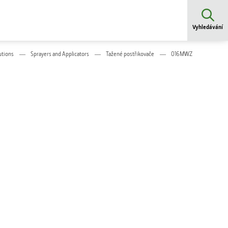
Vyhledávání
utions
Sprayers and Applicators
Tažené postřikovače
016MWZ