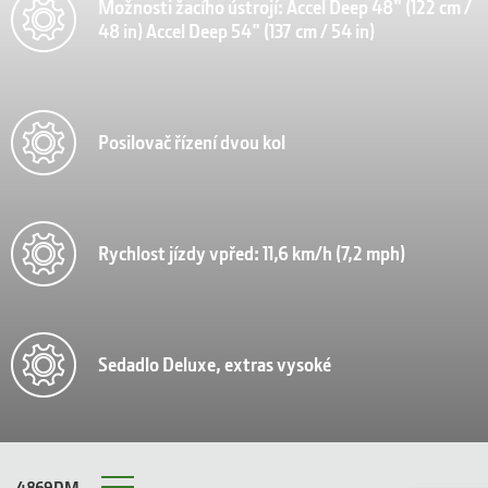
Možnosti žacího ústrojí: Accel Deep 48" (122 cm /
48 in) Accel Deep 54" (137 cm / 54 in)
Posilovač řízení dvou kol
Rychlost jízdy vpřed: 11,6 km/h (7,2 mph)
Sedadlo Deluxe, extras vysoké
4869DM