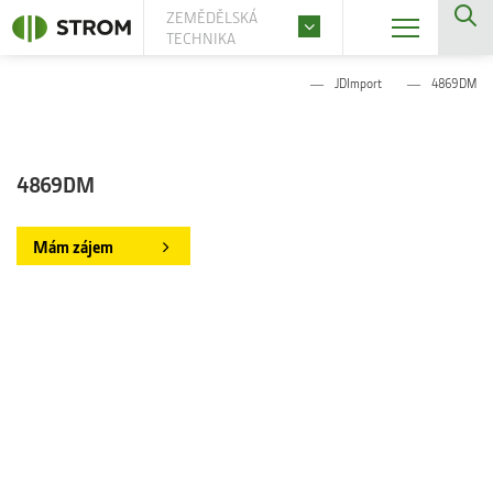
ZEMĚDĚLSKÁ
TECHNIKA
JDImport
4869DM
4869DM
Mám zájem