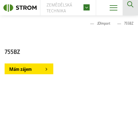
ZEMĚDĚLSKÁ
TECHNIKA
JDImport
755BZ
755BZ
Mám zájem