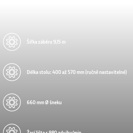
Šířka záběru 9,15 m
Délka stolu: 400 až 570 mm (ručně nastavitelné)
660 mm Ø šneku
Žací lišta s 980 zdvihy/min.