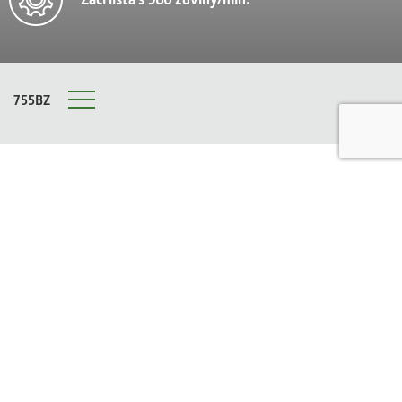
755BZ
Menu
PEVNÝ ŽACÍ VÁL ŠNEKOVÉHO DOPRAVNÍKU
RA 30 Rigid Auger Platform
Osvědčený žací vál RA30 s pasivním vkládáním nabízí
vynikající hodnotu a mnoho nadstandardních funkcí ve
standardní výbavě.