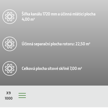
Šířka kanálu 1720 mm a účinná mláticí plocha
4,00 m²
Účinná separační plocha rotoru: 22,50 m²
Celková plocha sítové skříně 7,00 m²
X9
1000
Menu