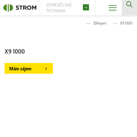
ZEMĚDĚLSKÁ
TECHNIKA
JDImport
X9 1000
X9 1000
Mám zájem