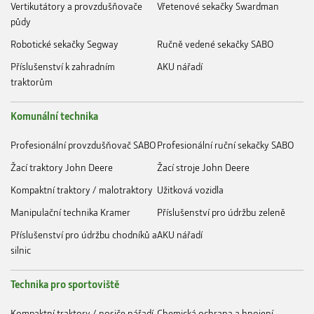
Vertikutátory a provzdušňovače
Vřetenové sekačky Swardman
půdy
Robotické sekačky Segway
Ručně vedené sekačky SABO
Příslušenství k zahradním
AKU nářadí
traktorům
Komunální technika
Profesionální provzdušňovač SABO
Profesionální ruční sekačky SABO
Žací traktory John Deere
Žací stroje John Deere
Kompaktní traktory / malotraktory
Užitková vozidla
Manipulační technika Kramer
Příslušenství pro údržbu zeleně
Příslušenství pro údržbu chodníků a
AKU nářadí
silnic
Technika pro sportoviště
Kompaktní traktory / nosiče nářadí
Chemická ochrana a hnojení