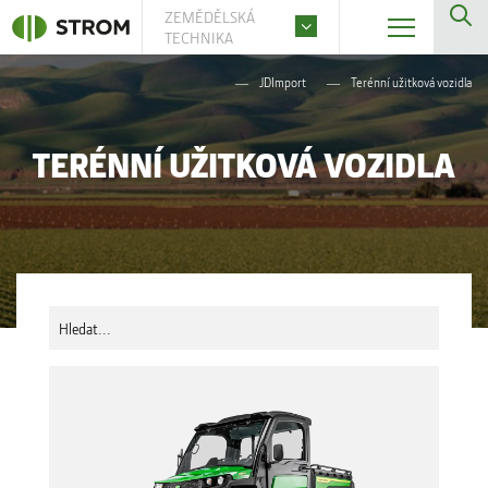
ZEMĚDĚLSKÁ
TECHNIKA
JDImport
Terénní užitková vozidla
TERÉNNÍ UŽITKOVÁ VOZIDLA