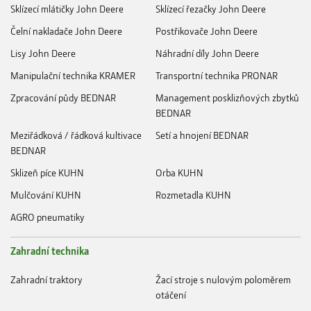
Sklízecí mlátičky John Deere
Sklízecí řezačky John Deere
Čelní nakladače John Deere
Postřikovače John Deere
Lisy John Deere
Náhradní díly John Deere
Manipulační technika KRAMER
Transportní technika PRONAR
Zpracování půdy BEDNAR
Management posklizňových zbytků
BEDNAR
Meziřádková / řádková kultivace
Setí a hnojení BEDNAR
BEDNAR
Sklizeň píce KUHN
Orba KUHN
Mulčování KUHN
Rozmetadla KUHN
AGRO pneumatiky
Zahradní technika
Zahradní traktory
Žací stroje s nulovým poloměrem
otáčení