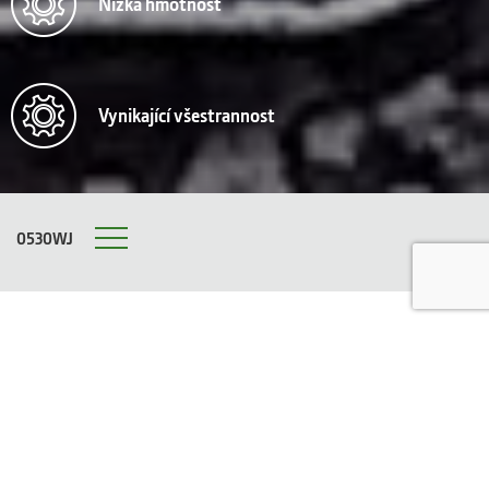
Nízká hmotnost
Vynikající všestrannost
0530WJ
Menu
HARVERSTOROVÁ HLAVA
H423 Harvester Head
Hlava H423 byla navržena pro prořezávání a menší stromy.