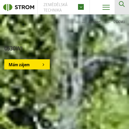
ZEMĚDĚLSKÁ
TECHNIKA
JDImport
0530WJ
0530WJ
Mám zájem