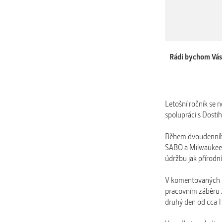
Rádi bychom Vás 
Letošní ročník se 
spolupráci s Dost
Během dvoudenního
SABO a Milwaukee p
údržbu jak přírodní
V komentovaných bl
pracovním záběru 2
druhý den od cca 1