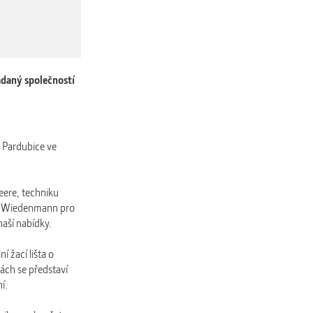
ádaný společností
ě Pardubice ve
ere, techniku
ku Wiedenmann pro
naší nabídky.
 žací lišta o
ách se představí
í.