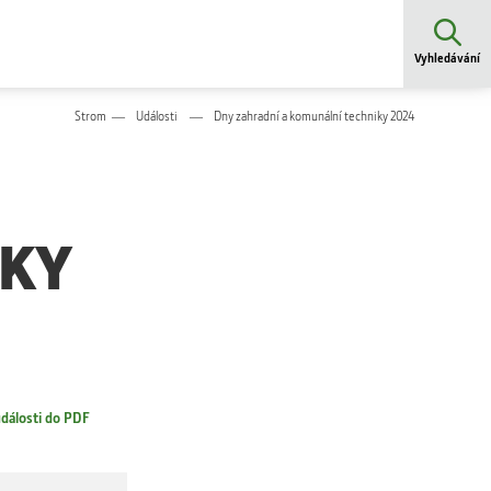
Vyhledávání
Strom
Události
Dny zahradní a komunální techniky 2024
IKY
dálosti do PDF