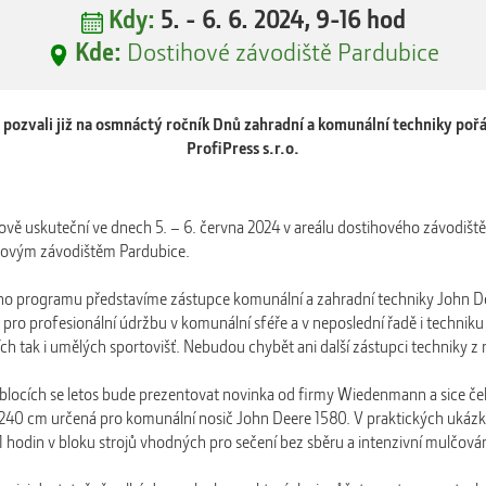
Kdy:
5. - 6. 6. 2024, 9-16 hod
Kde:
Dostihové závodiště Pardubice
pozvali již na osmnáctý ročník Dnů zahradní a komunální techniky poř
ProfiPress s.r.o.
nově uskuteční ve dnech 5. – 6. června 2024 v areálu dostihového závodišt
ihovým závodištěm Pardubice.
 programu představíme zástupce komunální a zahradní techniky John De
ro profesionální údržbu v komunální sféře a v neposlední řadě i techni
ch tak i umělých sportovišť. Nebudou chybět ani další zástupci techniky z 
ocích se letos bude prezentovat novinka od firmy Wiedenmann a sice čelní
40 cm určená pro komunální nosič John Deere 1580. V praktických ukázk
1 hodin v bloku strojů vhodných pro sečení bez sběru a intenzivní mulčován