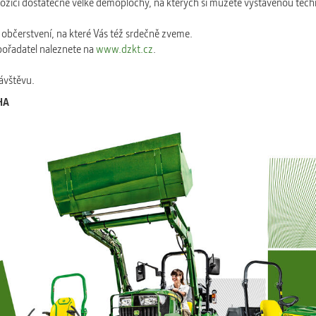
spozici dostatečně velké demoplochy, na kterých si můžete vystavenou tec
občerstvení, na které Vás též srdečně zveme.
pořadatel naleznete na
www.dzkt.cz
.
návštěvu.
HA