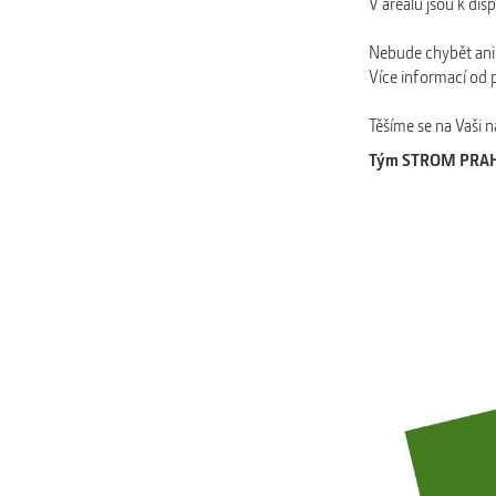
V areálu jsou k di
Nebude chybět ani 
Více informací od 
Těšíme se na Vaši 
Tým STROM PRA