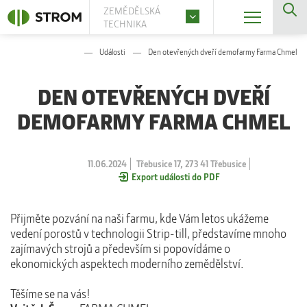
ZEMĚDĚLSKÁ
TECHNIKA
Události
Den otevřených dveří demofarmy Farma Chmel
DEN OTEVŘENÝCH DVEŘÍ
DEMOFARMY FARMA CHMEL
11.06.2024
Třebusice 17, 273 41 Třebusice
Export události do PDF
Přijměte pozvání na naši farmu, kde Vám letos ukážeme
vedení porostů v technologii Strip-till, představíme mnoho
zajímavých strojů a především si popovídáme o
ekonomických aspektech moderního zemědělství.
Těšíme se na vás!