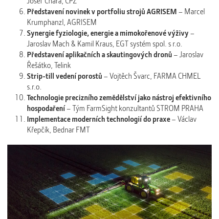
Josef Chára, CPZ
Představení novinek v portfoliu strojů AGRISEM
– Marcel
Krumphanzl, AGRISEM
Synergie fyziologie, energie a mimokořenové výživy
–
Jaroslav Mach & Kamil Kraus, EGT systém spol. s r.o.
Představení aplikačních a skautingových dronů
– Jaroslav
Řešátko, Telink
Strip-till vedení porostů
– Vojtěch Švarc, FARMA CHMEL
s.r.o.
Technologie precizního zemědělství jako nástroj efektivního
hospodaření
– Tým FarmSight konzultantů STROM PRAHA
Implementace moderních technologií do praxe
– Václav
Křepčík, Bednar FMT