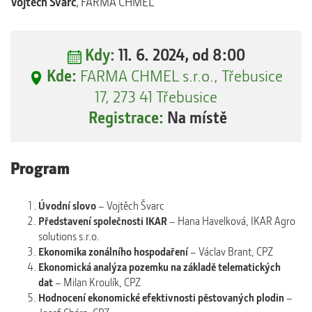
Vojtěch Švarc
, FARMA CHMEL
Kdy:
11. 6. 2024, od 8:00
Kde:
FARMA CHMEL s.r.o., Třebusice
17, 273 41 Třebusice
Registrace:
Na místě
Program
Úvodní slovo
– Vojtěch Švarc
Představení společnosti IKAR
– Hana Havelková, IKAR Agro
solutions s.r.o.
Ekonomika zonálního hospodaření
– Václav Brant, CPZ
Ekonomická analýza pozemku na základě telematických
dat
– Milan Kroulík, CPZ
Hodnocení ekonomické efektivnosti pěstovaných plodin
–